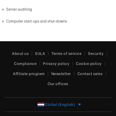
Server auditing
Computer start-ups and shut-downs
About us
EULA
Terms of service
Security
Compliance
Privacy policy
Cookie policy
Affiliate program
Newsletter
Contact sales
Our offices
Global (English)