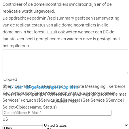
Controleer of de domeincontrollers synchroon zijn en of de
replicatie wordt uitgevoerd.
De opdracht Repadmin /replsummary geeft een samenvatting
van de replicatiestatus van alle domeincontrollers in alle
domeinen in het forest. U zult ook weten wanneer een DC de
laatste keer heeft gerepliceerd en waarom deze is gestopt met
het repliceren.
Copied
$Services='DNS','DFS Replication','Intersite Messaging','Kerberos
Klik om het gehele script te kopiëren
Key Distribution Center','NetLogon',’Active Directory Domain
PowerShell-scripting, en vereenvoudig AD-wijzigingscontrole met
Services’ ForEach ($Service in $Services) {Get-Service $Service |
ADAudit Plus.
Select-Object Name, Status}
US