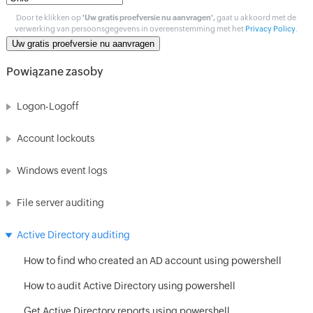
Door te klikken op
'Uw gratis proefversie nu aanvragen',
gaat u akkoord met de
verwerking van persoonsgegevens in overeenstemming met het
Privacy Policy
.
Powiązane zasoby
Logon-Logoff
Account lockouts
Windows event logs
File server auditing
Active Directory auditing
How to find who created an AD account using powershell
How to audit Active Directory using powershell
Get Active Directory reports using powershell