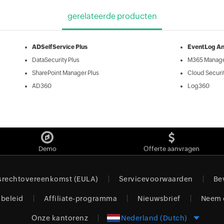
gerelateerde producten
ADSelfService Plus
EventLog An
DataSecurity Plus
M365 Manage
SharePoint Manager Plus
Cloud Securit
AD360
Log360
Demo
Offerte aanvragen
srechtovereenkomst (EULA)
Servicevoorwaarden
Be
 beleid
Affiliate-programma
Nieuwsbrief
Neem 
Onze kantorenz
Nederland (Dutch)