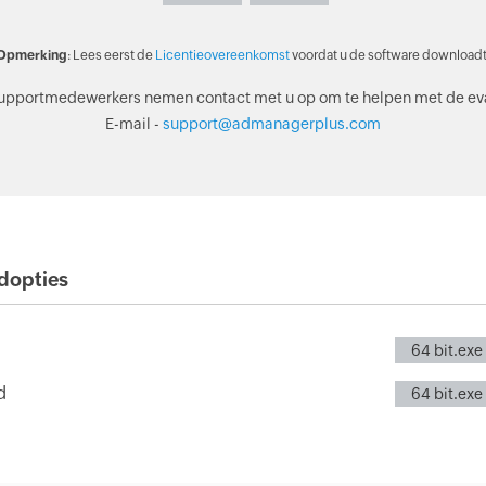
Opmerking
: Lees eerst de
Licentieovereenkomst
voordat u de software downloadt
upportmedewerkers nemen contact met u op om te helpen met de eva
E-mail -
support@admanagerplus.com
dopties
64 bit.exe
d
64 bit.exe