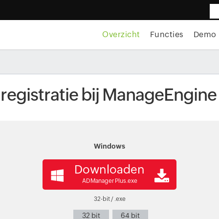
Overzicht
Functies
Demo
registratie bij ManageEngin
Windows
Downloaden
ADManager Plus.exe
32-bit / .exe
32 bit
64 bit