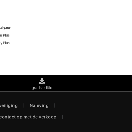
alyzer
r Plus
y Plus
gratis editie
veiliging
Naleving
contact op met de verkoop