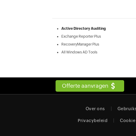
Active Directory Auditing
Exchange Reporter Plus
RecoveryManager Plus
All Windows AD Tools
Offerte aanvragen
Over ons
Gebruik
Privacybeleid
Cookie