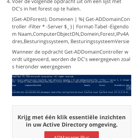
Voer de volgende opdracht uit om een lijst met
DC's in het forest op te halen.
(Get-ADForest). Domeinen | %{ Get-ADDomainCon
troller -Filter * -Server $_ }| Format-Tabel -Eigendo
m Naam,ComputerObjectDN,Domein,Forest,IPv4A
dres,Besturingssysteem, BesturingssysteemVersie
Wanneer de opdracht Get-ADDomainController w
ordt uitgevoerd, worden de DC's weergegeven zoal
s hieronder weergegeven
Krijg met één klik essentiële inzichten
in uw Active Directory omgeving.
ADManager Plus