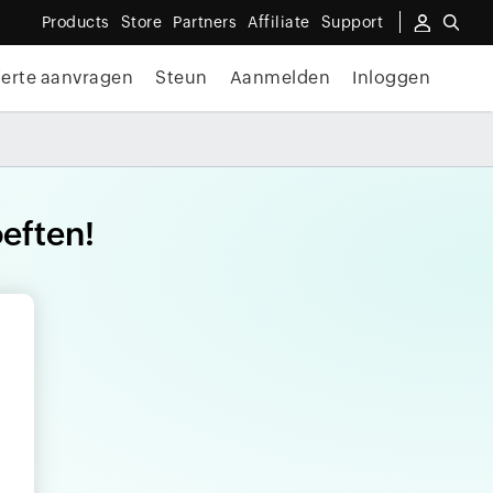
Products
Store
Partners
Affiliate
Support
ferte aanvragen
Steun
Aanmelden
Inloggen
eften!