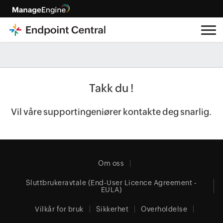
Takk du !
Vil våre supportingeniører kontakte deg snarlig.
Om oss
Sluttbrukeravtale (End-User Licence Agreement -
EULA)
Vilkår for bruk
Sikkerhet
Overholdelse