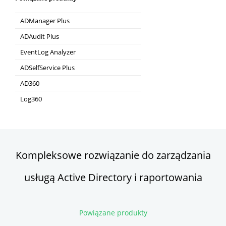
ADManager Plus
Zarządzanie Active Directory & Raportowanie
ADAudit Plus
Audyt Active Directory w czasie rzeczywistym i
EventLog Analyzer
UBA
Analiza logów w czasie rzeczywistym &
ADSelfService Plus
Raportowanie
Samoobsługowe zarządzanie hasłami
AD360
Zintegrowana tożsamość & Zarządzanie
Log360
dostępem
Kompleksowe SIEM i UEBA
Kompleksowe rozwiązanie do zarządzania
usługą Active Directory i raportowania
Powiązane produkty