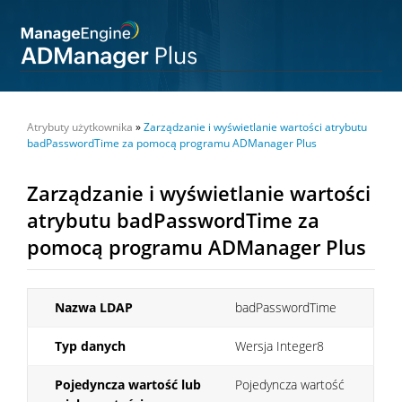
Atrybuty użytkownika
»
Zarządzanie i wyświetlanie wartości atrybutu
badPasswordTime za pomocą programu ADManager Plus
Zarządzanie i wyświetlanie wartości
atrybutu badPasswordTime za
pomocą programu ADManager Plus
Nazwa LDAP
badPasswordTime
Typ danych
Wersja Integer8
Pojedyncza wartość lub
Pojedyncza wartość