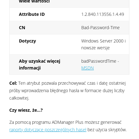
wiele wartości
Attribute ID
1.2.840.113556.1.4.49
CN
Bad-Password-Time
Dotyczy
Windows Server 2000 i
nowsze wersje
Aby uzyskać więcej
badPasswordTime -
informacji
MSDN
Cel:
Ten atrybut pozwala przechowywać czas i datę ostatniej
próby wprowadzenia błędnego hasła w formacie dużej liczby
całkowitej.
Czy wiesz, że...?
Za pomocą programu ADManager Plus możesz generować
raporty dotyczące poszczególnych haseł
bez użycia skryptów.