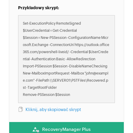
Przykładowy skrypt:
Set-ExecutionPolicy RemoteSigned
$UserCredential = Get-Credential
$Session = New-PSSession -ConfigurationName Micr
osoft.Exchange -ConnectionUri https://outlook.office
365.com/powershell-liveid/ -Credential $UserCrede
ntial -Authentication Basic -AllowRedirection
Import-PSSession $Session -DisableNameChecking
New-MailboxImportRequest -Mailbox "john@exampl
e.com" -FilePath \\SERVER01\PSTFiles\Recovered.p
st -TargetRootFolder
Remove-PSSession $Session
Kliknij, aby skopiować skrypt
RecoveryManager Plus