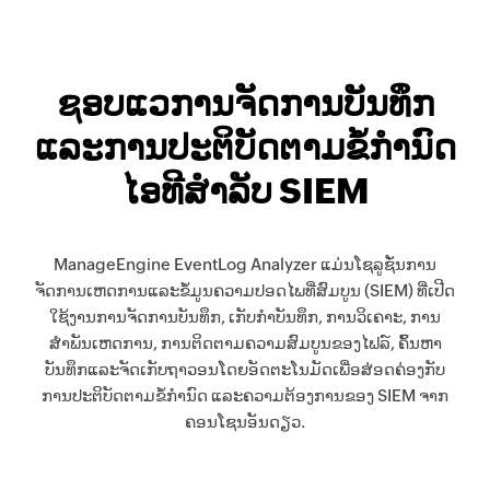
ຊອບແວການຈັດການບັນທຶກ
ແລະການປະຕິບັດຕາມຂໍ້ກຳນົດ
ໄອທີສຳລັບ SIEM
ManageEngine EventLog Analyzer ແມ່ນໂຊລູຊັ່ນການ
ຈັດການເຫດການແລະຂໍ້ມູນຄວາມປອດໄພທີ່ສົມບູນ (SIEM) ທີ່ເປີດ
ໃຊ້ງານການຈັດການບັນທຶກ, ເກັບກຳບັນທຶກ, ການວິເຄາະ, ການ
ສຳພັນເຫດການ, ການຕິດຕາມຄວາມສົມບູນຂອງໄຟລ໌, ຄົ້ນຫາ
ບັນທຶກແລະຈັດເກັບຖາວອນໂດຍອັດຕະໂນມັດເພື່ອສ່ອດຄ່ອງກັບ
ການປະຕິບັດຕາມຂໍ້ກຳນົດ ແລະຄວາມຕ້ອງການຂອງ SIEM ຈາກ
ຄອນໂຊນອັນດຽວ.