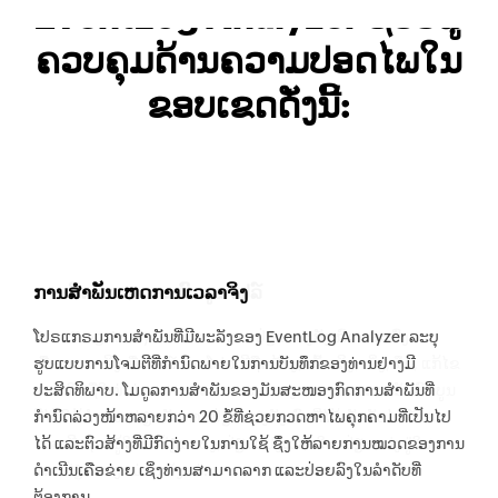
EventLog Analyzer ຊ່ວຍຜູ້
ຄວບຄຸມດ້ານຄວາມປອດໄພໃນ
ຂອບເຂດດັ່ງນີ້:
ການສຳພັນເຫດການເວລາຈິງ
ການຕິດຕາມຄວາມສົມບູນໄຟລ໌
ໂປຣແກຣມການສຳພັນທີ່ມີພະລັງຂອງ EventLog Analyzer ລະບຸ
EventLog Analyzer ຕິດຕາມການປ່ຽນແປງທັງໝົດ ແລະສົ່ງການ
ຮູບແບບການໂຈມຕີທີ່ກຳນົດພາຍໃນການບັນທຶກຂອງທ່ານຢ່າງມີ
ເຕືືອນເວລາຈິງເມື່ອໄຟລ໌ແລະໂຟລເດີຖືກສ້າງ, ເຂົ້າເຖິງ, ເບິ່ງ, ລຶບ, ແກ້ໄຂ
ປະສິດທິພາບ. ໂມດູລການສຳພັນຂອງມັນສະໜອງກົດການສຳພັນທີ່
ແລະ ໃສ່ຊື່ໃໝ່. ທ່ານສາມາດຮັບການລາຍງານການກວດກາອັນສົມບູນ
ກຳນົດລ່ວງໜ້າຫລາຍກວ່າ 20 ຂໍ້ທີ່ຊ່ວຍກວດຫາໄພຄຸກຄາມທີ່ເປັນໄປ
ທີ່ໄດ້ໃຫ້ຄຳຕອບກ່ຽວກັບການປ່ຽນແປງທັງໝົດທີ່ໄດ້ເຮັດກັບໄຟລ໌ແລະ
ໄດ້ ແລະຕົວສ້າງທີ່ມີກົດງ່າຍໃນການໃຊ້ ຊຶ່ງໃຫ້ລາຍການໝວດຂອງການ
ໂຟລເດີເຊັ່ນ: ຜູ້ໃດໄດ້ປ່ຽນແປງ, ປ່ຽນແປງເວລາໃດ, ປ່ຽນແປງຢູ່ໃສ
ດຳເນີນເຄືອຂ່າຍ ເຊິ່ງທ່ານສາມາດລາກ ແລະປ່ອຍລົງໃນລຳດັບທີ່
ແລະປ່ຽນແປງແມ່ນຫຍັງແດ່.
ຕ້ອງການ.