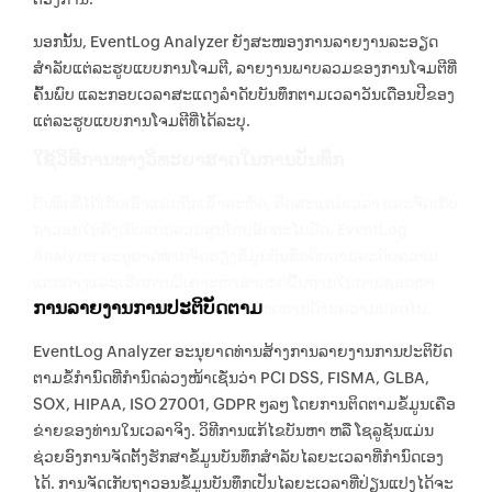
ນອກນັ້ນ, EventLog Analyzer ຍັງສະໜອງການລາຍງານລະອຽດ
ສຳລັບແຕ່ລະຮູບແບບການໂຈມຕີ, ລາຍງານພາບລວມຂອງການໂຈມຕີທີ່
ຄົ້ນພົບ ແລະກອບເວລາສະແດງລຳດັບບັນທຶກຕາມເວລາວັນເດືອນປີຂອງ
ແຕ່ລະຮູບແບບການໂຈມຕີທີ່ໄດ້ລະບຸ.
ໃຊ້ວິທີການທາງວິທະຍາສາດໃນການບັນທຶກ
ບັນທຶກທີ່ໄດ້ເກັບເອົາແມ່ນຖືກເຂົ້າລະຫັດ, ຕິດສະແຕມເວລາ ແລະຈັດເກັບ
ຖາວອນໃນຄັງເກັບແບບລວມສູນໂດຍອັດຕະໂນມັດ. EventLog
Analyzer ອະນຸຍາດທ່ານຈັດຮຽງຂໍ້ມູນບັນທຶກດິບຕາມລະດັບຄວາມ
ແຕກຕ່າງແລະເຮັດການວິເຄາະຫາສາເຫດພື້ນຖານໃນການຊອກຫາ
ການລາຍງານການປະຕິບັດຕາມ
ລາຍການບັນທຶກອັນແທ້ຈິງທີ່ກໍໃຫ້ເກີດເຫດການດ້ານຄວາມປອດໄພ.
EventLog Analyzer ອະນຸຍາດທ່ານສ້າງການລາຍງານການປະຕິບັດ
ຕາມຂໍ້ກຳນົດທີ່ກຳນົດລ່ວງໜ້າເຊັ່ນວ່າ PCI DSS, FISMA, GLBA,
SOX, HIPAA, ISO 27001, GDPR ໆລໆ ໂດຍການຕິດຕາມຂໍ້ມູນເຄືອ
ຂ່າຍຂອງທ່ານໃນເວລາຈິງ. ວິທີການແກ້ໄຂບັນຫາ ຫລື ໂຊລູຊັນແມ່ນ
ຊ່ວຍອົງການຈັດຕັ້ງຮັກສາຂໍ້ມູນບັນທຶກສຳລັບໄລຍະເວລາທີ່ກຳນົດເອງ
ໄດ້. ການຈັດເກັບຖາວອນຂໍ້ມູນບັນທຶກເປັນໄລຍະເວລາທີ່ປ່ຽນແປງໄດ້ຈະ