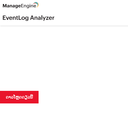
ຮູ້ທຸກໆບິດຂອງເຄືອຂ່າຍຂອງທ່
ການເກັບລວບລວມລະບົບຮວບຮວມທົ່ວໄປ
ສະຫນັບສະຫນູນຕົວແທນຕົວແທນແລະກົນໄກຕົວແທນ
ດາວ​ໂຫຼດ​ດຽວ​ນີ້