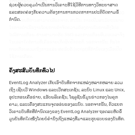
ການເຕືອນເວລາຈິງ
ຊ່ວຍຜູ້ຄວບຄຸມດຳເນີນການວິເຄາະທີ່ໃຊ້ວິທີການທາງວິທະຍາສາດ
ແລະສອດຄ່ອງກັບຄວາມຕ້ອງການການກວດກາການປະຕິບັດຕາມຂໍ້
EventLog Analyzer ມີການເຕືອນທີ່ກຳນົດລ່ວງໜ້າຫລາຍກວ່າ 500
ກຳນົດ.
ການເຕືອນທີ່ທ່ານສາມາດເລືອກຈາກ, ສະນັ້ນ, ການເພີ່ມສະມັດຖະພາບ
ໃນການດຳເນີນງານໂດຍການກຳຈັດຄວາມຕ້ອງການໃນການຕັ້ງໂປຣ
ໄຟລ໌ການເຕືອນ. ທ່ານສາມາດຮັບ SMS ແລະການເຕືອນອີເມວເວລາຈິງ
ໃນເວລາໃດກໍຕາມທີ່ເຄືອຂ່າຍເກີດຜິດປົກກະຕິ. ນອກຈາກນັ້ນ, ກົນໄກ
ການເຕືອນລວມເຖິງການແລ່ນ ສຄຣິບຕ໌ (script)ທີ່ກຳນົດເອງເມື່ອເປີດ
ໃຊ້ການເຕືອນ.
ຄັງສະສົມບັນທຶກທົ່ວໄປ
EventLog Analyzer ເກັບເອົາບັນທຶກຈາກແຫລ່ງຫລາກຫລາຍ ລວມ
ເຖິງ ເຊີບເວີ Windows ແລະເວີກສະເຕຊັນ, ລະບົບ Linux ແລະ Unix,
ອຸປະກອນເຄືອຂ່າຍ, ແອັບພລິເຄຊັ່ນ, ໂຊລູຊັນຂໍ້ມູນຂ່າວກອງໄພຄຸກ
ຄາມ, ແລະເຄື່ອງສະແກນຈຸດອອ່ນຂອງລະບົບ. ນອກຈາກນັ້ນ, ຕົວແຍກ
ວິເຄາະບັນທຶກທີ່ກຳນົດເອງຂອງ EventLog Analyzer ຖອດລະຫັດຂໍໍ້
ມູນບັນທຶກໃດໜຶ່ງໂດຍບໍ່ຄຳນຶງເຖິງແຫລ່ງທີ່ມາແລະຮູບແບບຂອງບັນທຶກ.