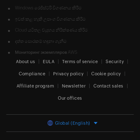
•
Windows රෙජිස්ට්රි විගණනය කිරීම
•
ඉවත් කළ හැකි උපාංග විගණනය කිරීම
•
Cloud යටිතල ව්යුහය නිරීක්ෂණය කිරීම
•
දත්ත සොරකම් හඳුනා ගැනීම
•
Мониторинг экземпляров AWS
About us
EULA
Terms of service
Security
Compliance
Privacy policy
Cookie policy
Affiliate program
Newsletter
Contact sales
Our offices
Global (English)