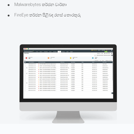
•
Malwarebytes තර්ජන වාර්තා
•
FireEye තර්ජන පිළිබඳ රහස් තොරතුරු