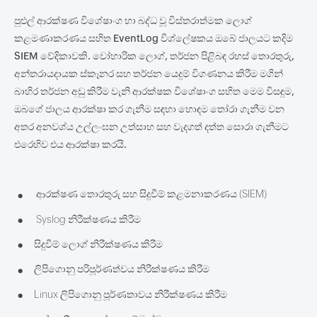
පුළුල් ආරක්ෂණ විශේෂාංග හා බද්ධ වූ විස්තරාත්මක ලොග්
කළමණාකරණය සහිත EventLog විශ්ලේෂකය ඔබේ ජාලයට කදිම
SIEM වේදිකාවකි. වෝහාරික ලොග්, තර්ජන පිළිබඳ රහස් තොරතුරු,
අන්තරායදායක ස්කෑනර සහ තර්ජන යෙදුම් විගණනය කිරීම මගින්
බාහිර තර්ජන අඩු කිරීම වැනි ආරක්ෂක විශේෂාංග සහිත මෙම විසඳුම,
ඔබගේ ජාලය ආරක්ෂා කර ගැනීම සඳහා හොඳම තෝරා ගැනීම වන
අතර අනවශ්ය උල්ලංඝන උත්සාහ සහ වැදගත් දත්ත සොරා ගැනීමට
එරෙහිව එය ආරක්ෂා කරයි.
•
ආරක්ෂණ තොරතුරු සහ සිදුවීම් කළමනාකරණය (SIEM)
•
Syslog නිරීක්ෂණය කිරීම
•
සිදුවීම් ලොග් නිරීක්ෂණය කිරීම
•
ලිපිගොනු පරිපූර්ණත්වය නිරීක්ෂණය කිරීම
•
Linux ලිපිගොනු පූර්ණතාවය නිරීක්ෂණය කිරීම