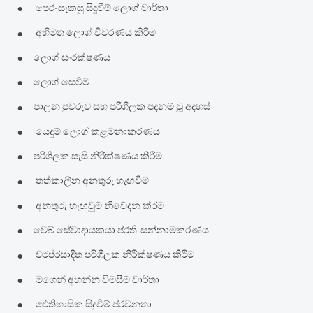
•
පෙර-සැකසූ සිදුවීම් ලොග් වාර්තා
•
අභිමත ලොග් විවරණය කිරීම
•
ලොග් සංරක්ෂණය
•
ලොග් සෙවීම
•
පාලන පුවරුව සහ පරිශීලක පදනම් වූ අදහස්
•
යෙදුම් ලොග් කළමනාකරණය
•
පරිශීලක සැසි නිරීක්ෂණය කිරීම
•
තත්කාලීන අනතුරු හැඟවීම්
•
අනතුරු හැඟවුම් නිවේදන ක්රම
•
වෙබ් සේවාදායකයා ප්රති-සන්නාමකරණය
•
වරප්රසාදිත පරිශීලක නිරීක්ෂණය කිරීම
•
මගෙන් අහන්න විමසීම් වාර්තා
•
ඓතිහාසික සිදුවීම් ප්රවනතා