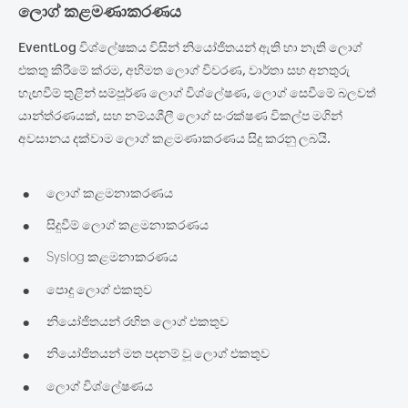
ලොග් කළමණාකරණය
EventLog විශ්ලේෂකය විසින් නියෝජිතයන් ඇති හා නැති ලොග්
එකතු කිරීමේ ක්රම, අභිමත ලොග් විවරණ, වාර්තා සහ අනතුරු
හැඟවීම් තුළින් සම්පූර්ණ ලොග් විශ්ලේෂණ, ලොග් සෙවීමේ බලවත්
යාන්ත්රණයක්, සහ නම්යශීලී ලොග් සංරක්ෂණ විකල්ප මගින්
අවසානය දක්වාම ලොග් කළමණාකරණය සිදු කරනු ලබයි.
•
ලොග් කළමනාකරණය
•
සිදුවීම් ලොග් කළමනාකරණය
•
Syslog කළමනාකරණය
•
පොදු ලොග් එකතුව
•
නියෝජිතයන් රහිත ලොග් එකතුව
•
නියෝජිතයන් මත පදනම් වූ ලොග් එකතුව
•
ලොග් විශ්ලේෂණය