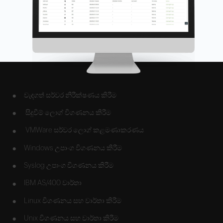
•
වැදගත් සර්වර නිරීක්ෂණය කිරීම
•
සිදුවීම් ලොග් විගණනය කිරීම
•
VMWare සර්වර ලොග් කළමණාකරණය
•
Windows උපාංග විගණනය කිරීම
•
Syslog උපාංග විගණනය කිරීම
•
IBM AS/400 වාර්තා
•
Linux විගණනය සහ වාර්තා කිරීම
•
Unix විගණනය සහ වාර්තා කිරීම