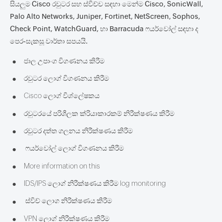
සියලුම Cisco රවුටර සහ ස්විච්ච සඳහා මෙන්ම Cisco, SonicWall,
Palo Alto Networks, Juniper, Fortinet, NetScreen, Sophos,
Check Point, WatchGuard, හා Barracuda ෆයර්වෝල් සඳහා ද
පෙර-සැකසූ වාර්තා සපයයි.
•
ජාල උපාංග විගණනය කිරීම
•
රවුටර ලොග් විගණනය කිරීම
•
Cisco ලොග් විශ්ලේෂකය
•
රවුටරයේ පරිශීලක ක්රියාකාරකම් නිරීක්ෂණය කිරීම
•
රවුටර දත්ත ගලනය නිරීක්ෂණය කිරීම
•
ෆයර්වෝල් ලොග් විගණනය කිරීම
•
More information on this
•
IDS/IPS ලොග් නිරීක්ෂණය කිරීම log monitoring
•
ස්විච් ලොග නිරීක්ෂණය කිරීම
•
VPN ලොග් නිරීක්ෂණය කිරීම