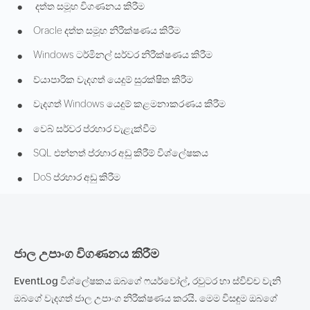
•
දත්ත සමූහ විගණනය කිරීම
•
Oracle දත්ත සමූහ නිරීක්ෂණය කිරීම
•
Windows ටර්මිනල් සර්වර නිරීක්ෂණය කිරීම
•
ව්යාපාරික වැදගත් යෙදුම් සුරක්ෂිත කිරීම
•
වැදගත් Windows යෙදුම් කළමනාකරණය කිරීම
•
වෙබ් සර්වර ප්රහාර වැළැක්වීම
•
SQL එන්නත් ප්රහාර අඩු කිරීම් විශ්ලේෂකය
•
DoS ප්රහාර අඩු කිරීම
ජාල උපාංග විගණනය කිරීම
EventLog විශ්ලේෂකය ඔබගේ ෆයර්වෝල්, රවුටර හා ස්විච්ච වැනි
ඔබගේ වැදගත් ජාල උපාංග නිරීක්ෂණය කරයි. මෙම විසඳුම ඔබගේ