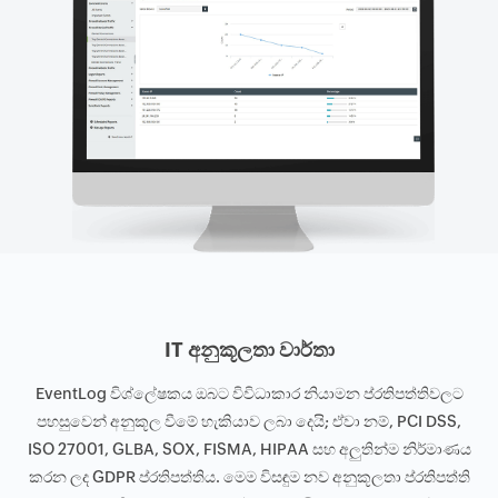
IT අනුකූලතා වාර්තා
EventLog විශ්ලේෂකය ඔබට විවිධාකාර නියාමන ප්රතිපත්තිවලට
පහසුවෙන් අනුකූල වීමේ හැකියාව ලබා දෙයි; ඒවා නම්, PCI DSS,
ISO 27001, GLBA, SOX, FISMA, HIPAA සහ අලුතින්ම නිර්මාණය
කරන ලද GDPR ප්රතිපත්තිය. මෙම විසඳුම නව අනුකූලතා ප්රතිපත්ති