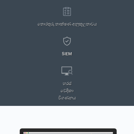
තොරතුරු තාක්ෂණ අනුකූලතාවය
SIEM
හරස්
වේදිකා
විගණනය