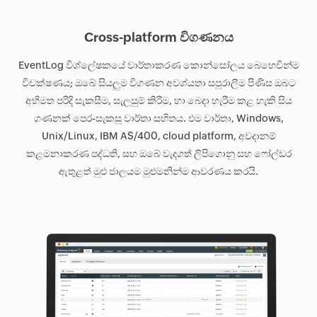
Cross-platform විගණනය
EventLog විශ්ලේෂකයේ වාර්තාකරණ කොන්සෝලය බෙහෙවින්ම
විචක්ෂණය; ඔබේ සියලුම විගණන අවශ්යතා සපුරාලීම පිණිස ඔබට
අභිමත පරිදි සැකසීම, සැලසුම් කිරීම, හා බෙදා හැරීම කළ හැකි සිය
ගණනක් පෙර-සැකසූ වාර්තා සහිතය. එම වාර්තා, Windows,
Unix/Linux, IBM AS/400, cloud platform, අවදානම්
කළමනාකරණ පද්ධති, සහ ඔබේ වැදගත් ලිපිගොනු සහ ෆෝල්ඩර
ඇතුළත් මුළු ජාලයම මුළුමනින්ම ආවරණය කරයි.