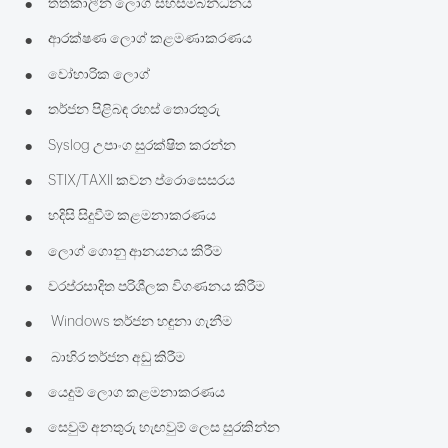
•
තත්කාලීන ලොග් සහසම්බන්ධනය
•
ආරක්ෂණ ලොග් කළමණාකරණය
•
වෝහාරික ලොග්
•
තර්ජන පිළිබඳ රහස් තොරතුරු
•
Syslog උපාංග සුරක්ෂිත කරන්න
•
STIX/TAXII කවන ප්රොසෙසරය
•
හදිසි සිදුවීම් කළමනාකරණය
•
ලොග් ගොනු ආනයනය කිරීම
•
වරප්රසාදිත පරිශීලක විගණනය කිරීම
•
Windows තර්ජන හඳුනා ගැනීම
•
බාහිර තර්ජන අඩු කිරීම
•
යෙදුම් ලොග කළමනාකරණය
•
සෙවුම් අනතුරු හැඟවුම් ලෙස සුරකින්න