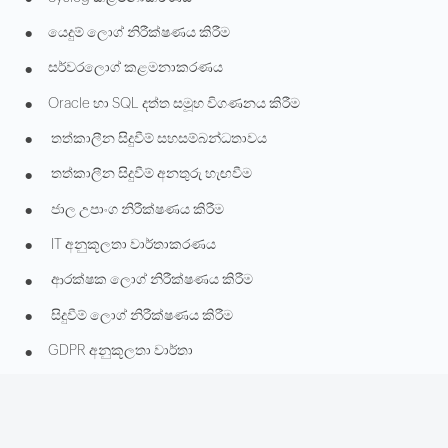
•
යෙදුම් ලොග් නිරීක්ෂණය කිරීම
•
සර්වරලොග් කළමනාකරණය
•
Oracle හා SQL දත්ත සමූහ විගණනය කිරීම
•
තත්කාලීන සිදුවීම් සහසම්බන්ධතාවය
•
තත්කාලීන සිදුවීම් අනතුරු හැඟවීම
•
ජාල උපාංග නිරීක්ෂණය කිරීම
•
IT අනුකූලතා වාර්තාකරණය
•
ආරක්ෂක ලොග් නිරීක්ෂණය කිරීම
•
සිදුවීම් ලොග් නිරීක්ෂණය කිරීම
•
GDPR අනුකූලතා වාර්තා