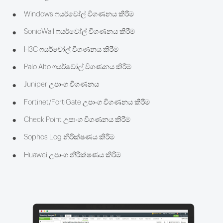
•
Windows ෆයර්වෝල් විගණනය කිරීම
•
SonicWall ෆයර්වෝල් විගණනය කිරීම
•
H3C ෆයර්වෝල් විගණනය කිරීම
•
Palo Alto ෆයර්වෝල් විගණනය කිරීම
•
Juniper උපාංග විගණනය
•
Fortinet/FortiGate උපාංග විගණනය කිරීම
•
Check Point උපාංග විගණනය කිරීම
•
Sophos Log නිරීක්ෂණය කිරීම
•
Huawei උපාංග නිරීක්ෂණය කිරීම