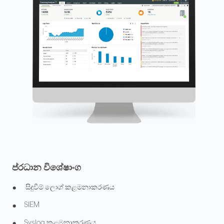
ප්රධාන විශේෂාංග
•
සිදුවීම් ලොග් කළමනාකරණය
•
SIEM
•
Syslog කළමනාකරණය