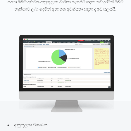
සඳහා ඔබට අභිමත අනුකූලතා වාර්තා සැකසීම සඳහා තව දුරටත් ඔබට
හැකියාව ලබා දෙමින් අනාගත අවශ්යතා සඳහා ද ඉඩ සලසයි.
•
අනුකූලතා විගණන