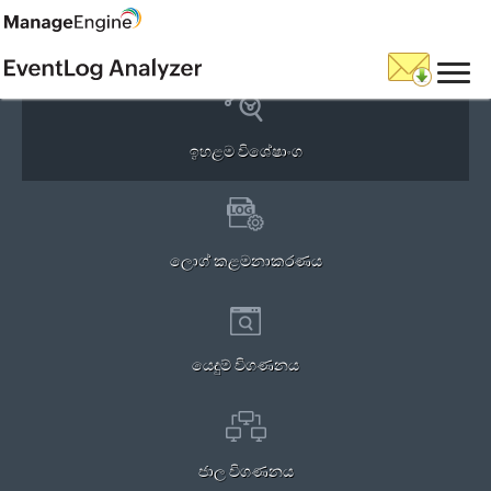
ඉහළම විශේෂාංග
ලොග් කළමනාකරණය
යෙදුම් විගණනය
ජාල විගණනය