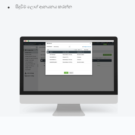
•
සිදුවීම් ලොග් ආනයනය කරන්න