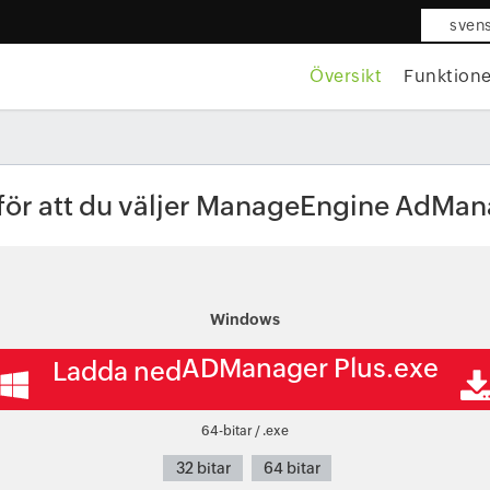
sven
Översikt
Funktione
för att du väljer ManageEngine AdMan
Windows
ADManager Plus.exe
Ladda ned
64-bitar / .exe
32 bitar
64 bitar