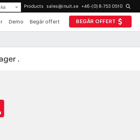
Products
sales@inuit.se
+46-(0) 8-753 0510
ska
BEGÄR OFFERT
r
Demo
Begär offert
ager .