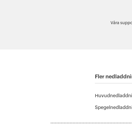
Våra suppo
Fler nedladdni
Huvudnedladdn
Spegelnedladdn