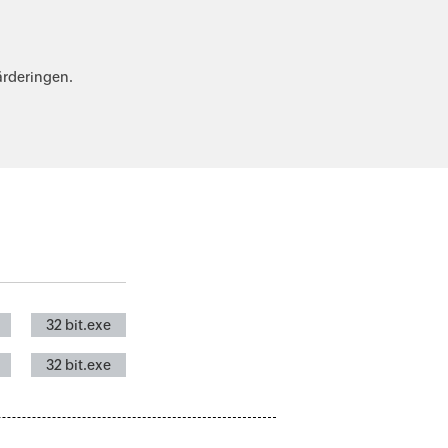
ärderingen.
32 bit.exe
32 bit.exe