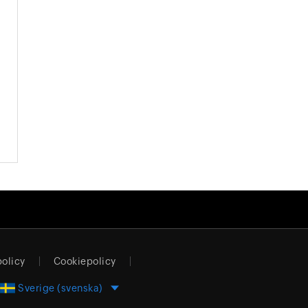
olicy
Cookiepolicy
Sverige (svenska)