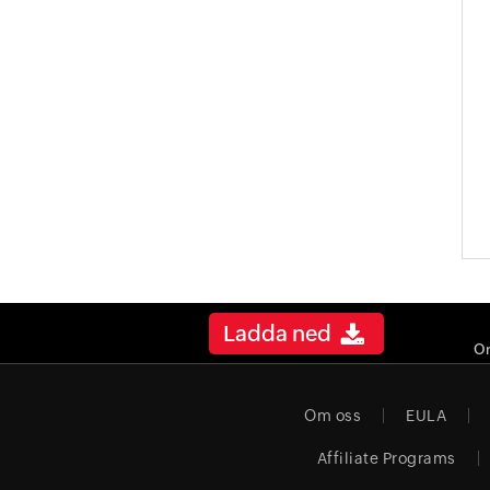
Ladda ned
On
Om oss
EULA
Affiliate Programs