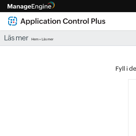
Läs mer
Hem
» Läs mer
Fyll i 