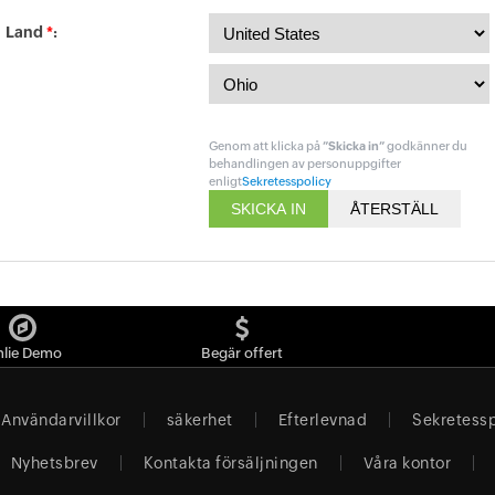
Land
*
:
Genom att klicka på
”Skicka in”
godkänner du
behandlingen av personuppgifter
enligt
Sekretesspolicy
lie Demo
Begär offert
Användarvillkor
säkerhet
Efterlevnad
Sekretessp
Nyhetsbrev
Kontakta försäljningen
Våra kontor