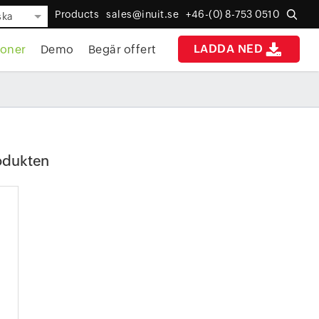
Products
sales@inuit.se
+46-(0) 8-753 0510
ska
LADDA NED
ioner
Demo
Begär offert
rodukten