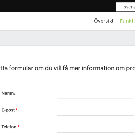
sven
Översikt
Funkt
detta formulär om du vill få mer information om p
Namn:
E-post
*
:
Telefon
*
: