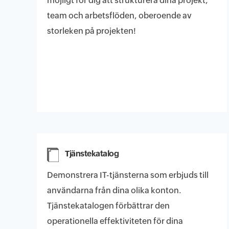
möjligt för dig att strukturera dina projekt,
team och arbetsflöden, oberoende av
storleken på projekten!
Tjänstekatalog
Demonstrera IT-tjänsterna som erbjuds till
användarna från dina olika konton.
Tjänstekatalogen förbättrar den
operationella effektiviteten för dina