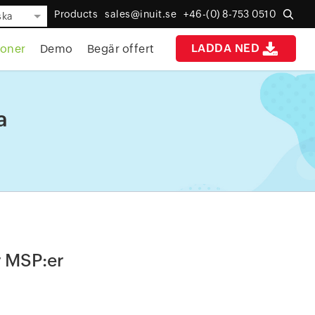
Products
sales@inuit.se
+46-(0) 8-753 0510
ska
LADDA NED
ioner
Demo
Begär offert
a
r MSP:er