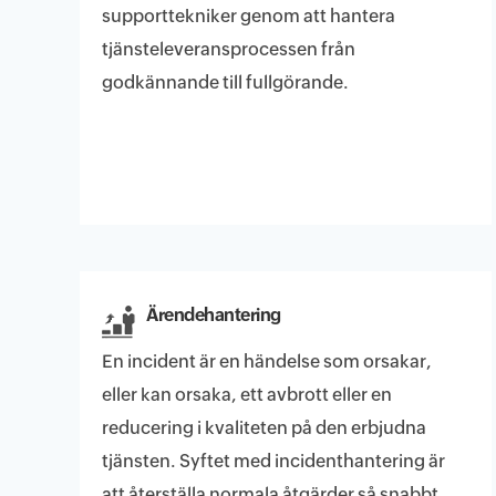
supporttekniker genom att hantera
tjänsteleveransprocessen från
godkännande till fullgörande.
Ärendehantering
En incident är en händelse som orsakar,
eller kan orsaka, ett avbrott eller en
reducering i kvaliteten på den erbjudna
tjänsten. Syftet med incidenthantering är
att återställa normala åtgärder så snabbt