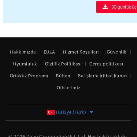
30 günlük üc
Hakkımızda
EULA
Hizmet Koşulları
Güvenlik
Uyumluluk
Gizlilik Politikası
Çerez politikası
Ortaklık Programı
Bülten
Satışlarla irtibat kurun
Ofislerimiz
Türkiye (Türk)
© 2026
Zoho Corporation Pvt. Ltd.
Her hakkı saklıdır.