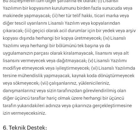
Bu Sözleşmenin tüm diğer şartlarına ek olarak: (i) Lisanslı
Yazılımın bir kopyasının kurulumunu birden fazla sunucuda veya
makinede yapmayacak; (ii) her tür telif hakkı, ticari marka veya
diğer tescil uyarılarını Lisanslı Yazılım veya kopyalarından
çıkaracak; (iii) geçici olarak acil durumlar için bir yedek veya arşiv
kopyası dışında herhangi bir kopya üretmeyecek; (iv) Lisanslı
Yazılımı veya herhangi bir bölümünü tek başına ya da
uygulamanızın parçası olarak kiralamayacak, lisansını veya alt
lisansını vermeyecek veya dağıtmayacak; (v) Lisanslı Yazılımı
modifiye etmeyecek veya iyileştirmeyecek; (vi) Lisanslı Yazılımda
tersine mühendislik yapmayacak, kaynak koda dönüştürmeyecek
veya sökmeyecek; (vii) çalışanlarınız, yüklenicileriniz,
danışmanlarınız veya sizin tarafınızdan görevlendirilmiş olan
diğer üçüncü taraflar hariç olmak üzere herhangi bir üçüncü
tarafın yukarıdakileri adınıza veya çıkarınıza gerçekleştirmesine
izin vermeyeceksiniz.
6. Teknik Destek: