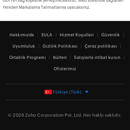
GUI’nin sağ köşesine yerleştireceksiniz. Web sitesinde sağlanan
Yeniden Markalama Talimatlarına uyacaksınız.
Hakkımızda
EULA
Hizmet Koşulları
Güvenlik
Uyumluluk
Gizlilik Politikası
Çerez politikası
Ortaklık Programı
Bülten
Satışlarla irtibat kurun
Ofislerimiz
Türkiye (Türk)
© 2026
Zoho Corporation Pvt. Ltd.
Her hakkı saklıdır.