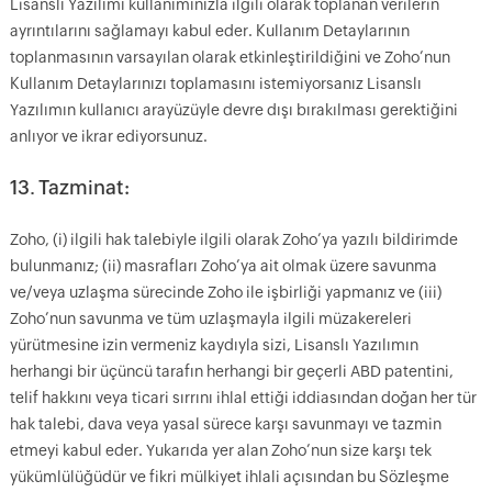
Lisanslı Yazılımı kullanımınızla ilgili olarak toplanan verilerin
ayrıntılarını sağlamayı kabul eder. Kullanım Detaylarının
toplanmasının varsayılan olarak etkinleştirildiğini ve Zoho’nun
Kullanım Detaylarınızı toplamasını istemiyorsanız Lisanslı
Yazılımın kullanıcı arayüzüyle devre dışı bırakılması gerektiğini
anlıyor ve ikrar ediyorsunuz.
13. Tazminat:
Zoho, (i) ilgili hak talebiyle ilgili olarak Zoho’ya yazılı bildirimde
bulunmanız; (ii) masrafları Zoho’ya ait olmak üzere savunma
ve/veya uzlaşma sürecinde Zoho ile işbirliği yapmanız ve (iii)
Zoho’nun savunma ve tüm uzlaşmayla ilgili müzakereleri
yürütmesine izin vermeniz kaydıyla sizi, Lisanslı Yazılımın
herhangi bir üçüncü tarafın herhangi bir geçerli ABD patentini,
telif hakkını veya ticari sırrını ihlal ettiği iddiasından doğan her tür
hak talebi, dava veya yasal sürece karşı savunmayı ve tazmin
etmeyi kabul eder. Yukarıda yer alan Zoho’nun size karşı tek
yükümlülüğüdür ve fikri mülkiyet ihlali açısından bu Sözleşme