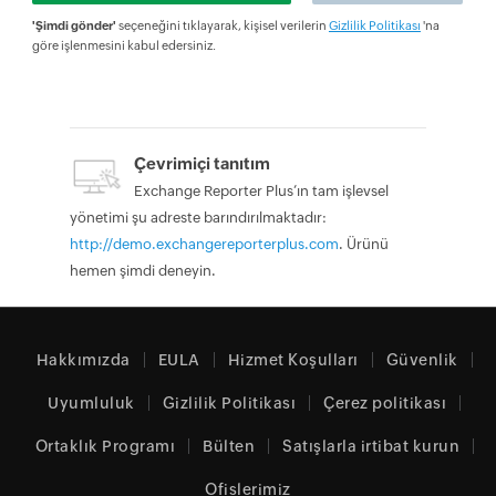
'Şimdi gönder'
seçeneğini tıklayarak, kişisel verilerin
Gizlilik Politikası
'na
göre işlenmesini kabul edersiniz.
Çevrimiçi tanıtım
Exchange Reporter Plus’ın tam işlevsel
yönetimi şu adreste barındırılmaktadır:
http://demo.exchangereporterplus.com
. Ürünü
hemen şimdi deneyin.
Hakkımızda
EULA
Hizmet Koşulları
Güvenlik
Uyumluluk
Gizlilik Politikası
Çerez politikası
Ortaklık Programı
Bülten
Satışlarla irtibat kurun
Ofislerimiz