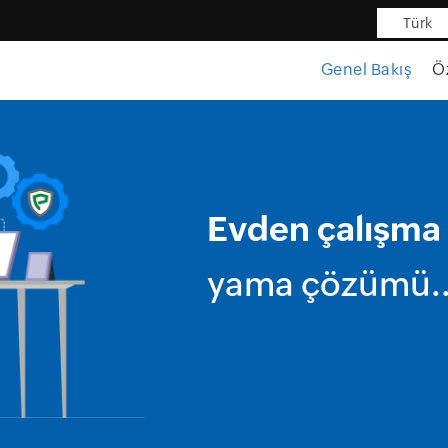
Türk
Genel Bakış
Öz
Evden çalışma
yama çözümü.