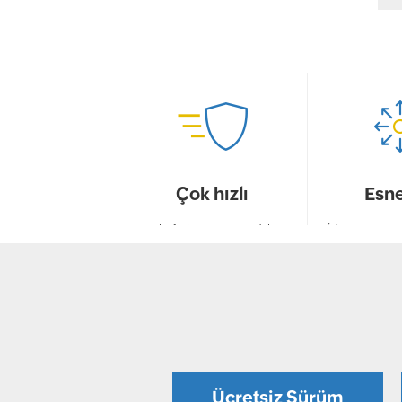
Çok hızlı
Esne
Daha fazla uç noktanın daha
İşletmenizin ya
kısa sürede yamalanması için
karşılamak içi
yama yönetimini otomatik hale
politikaların
getirin.
kabili
Ücretsiz Sürüm