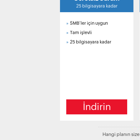
»
SMB’ler için uygun
»
Tam işlevli
»
25 bilgisayara kadar
İndirin
Hangi planın siz