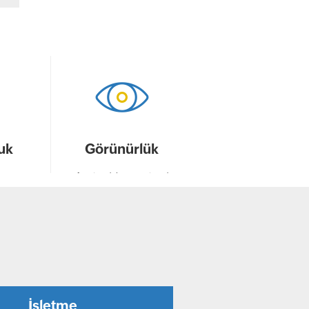
uk
Görünürlük
100 yama
Zafiyetleri daha iyi analiz edip
munu
daha hızlı çözüme kavuşturmak
olan yama
için güçlü denetimler ve
ı.
raporlamalar kullanın.
İşletme