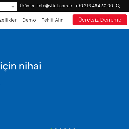
Ürünler
info@vitel.com.tr
+90 216 464 50 00
Ücretsiz Deneme
ellikler
Demo
Teklif Alın
için nihai
.