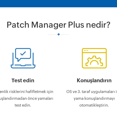
Patch Manager Plus nedir?
Test edin
Konuşlandırın
nlik risklerini hafifletmek için
OS ve 3. taraf uygulamaları i
uşlandırmadan önce yamaları
yama konuşlandırmayı
test edin.
otomatikleştirin.