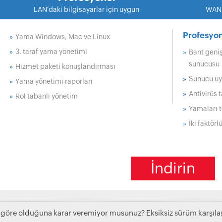
Profesyon
»
Yama Windows, Mac ve Linux
»
3. taraf yama yönetimi
»
Bant geniş
sunucusu
»
Hizmet paketi konuşlandırması
»
Sunucu uy
»
Yama yönetimi raporları
»
Antivirüs 
»
Rol tabanlı yönetim
»
Yamaları t
»
İki faktör
İndirin
e göre olduğuna karar veremiyor musunuz? Eksiksiz sürüm karşılaş