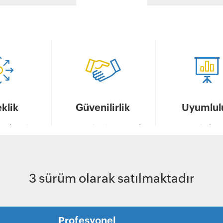
klik
Güvenilirlik
Uyumlul
ma ihtiyaçlarını
OS ve uygulamalarına vaktinde
Tüm sistemlerde %
n konuşlandırma
yamalar uygulayarak ağları
uyumluluk duru
ı özelleştirme
emniyete alın.
sağlamaya yardımcı 
yeti.
yönetim arac
3 sürüm
olarak satılmaktadır
Profesyonel