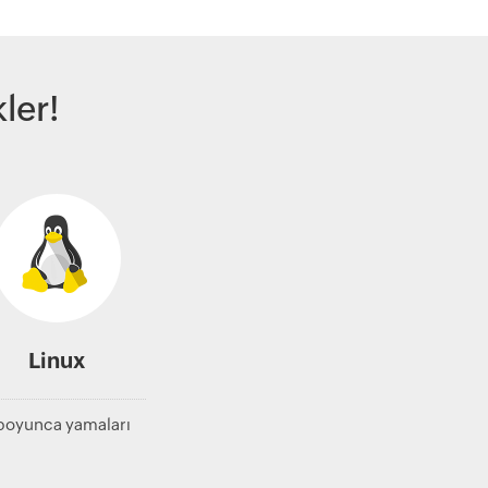
ler!
Linux
r boyunca yamaları