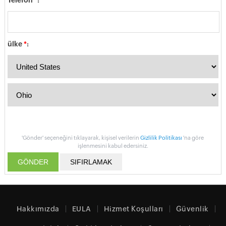
Telefon
*
:
ülke
*
:
'Gönder' seçeneğini tıklayarak, kişisel verilerin
Gizlilik Politikası
'na göre
işlenmesini kabul edersiniz.
Hakkımızda
EULA
Hizmet Koşulları
Güvenlik