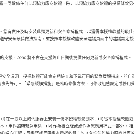
權軟體一同散佈任何此類協力廠商軟體，除非此類協力廠商軟體的授權條款另
程式。您有責任及時安裝此類更新和安全修補程式，以獲得本授權軟體的最
看並遵守安全最佳做法指南，並按照本授權軟體安全建議頁面中的建議設定授
本的支援，Zoho 將不會在支援終止日期後提供任何更新或安全修補程式。「
安全漏洞，授權軟體可能會定期檢查和下載可用的緊急緩解措施，並自動套
的事先許可。「緊急緩解措施」是臨時修復方案，可修改組態設定或停用
i) 在一臺以上的伺服器上安裝一份本授權軟體副本；(ii) 從本授權軟
何副本，用作臨時緊急用途；(iv) 作為獨立版或或作為您應用程式一部分
(vi) 逆向工程、反編譯或反匯編本授權軟體；(vii) 允許任何協力廠商