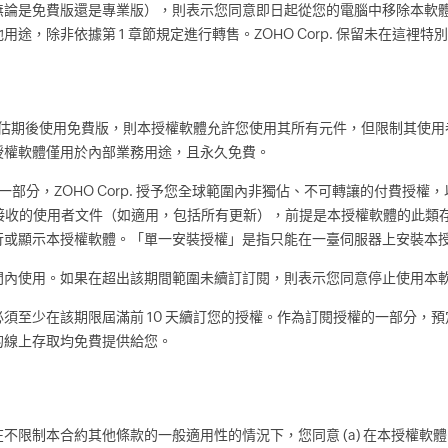
無論是免費版還是專業版），則表示您同意即日起從您的電腦中移除本軟
，除非依據第 1 章節規定進行轉售。ZOHO Corp. 保留未在這裡
期後使用免費版，則本授權軟體允許您使用其所有元件，但限制其使用者、信
授權軟體僅用於內部業務用途，且永久免費。
部分，ZOHO Corp. 授予您全球範圍內非獨佔、不可轉讓的付費授
載或接收的使用者文件（如適用，包括所有更新），前提是本授權軟體的此類存取和
行或顯示本授權軟體。「單一安裝授權」是指只能在一臺伺服器上安裝本
間內使用。如果在超出該期間範圍未續訂訂閱，則表示您同意停止使用本
須至少在該期限屆滿前 10 天續訂您的授權。作為訂閱授權的一部分，
的線上存取均免費提供給您。
不限制本合約其他條款的一般適用性的情況下，您同意 (a) 在本授權軟