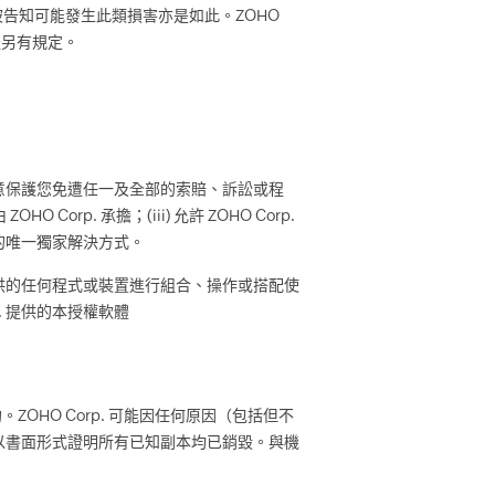
 已被告知可能發生此類損害亦是如此。ZOHO
體另有規定。
同意保護您免遭任一及全部的索賠、訴訟或程
 Corp. 承擔；(iii) 允許 ZOHO Corp.
權的唯一獨家解決方式。
p. 提供的任何程式或裝置進行組合、操作或搭配使
p. 提供的本授權軟體
OHO Corp. 可能因任何原因（包括但不
並以書面形式證明所有已知副本均已銷毀。與機