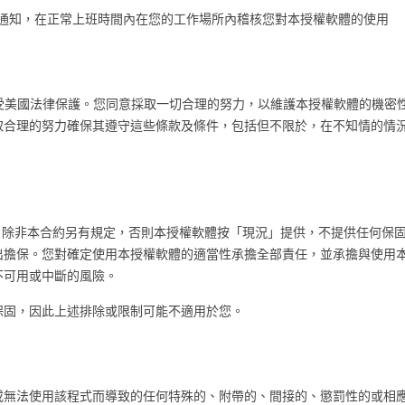
天提供書面通知，在正常上班時間內在您的工作場所內稽核您對本授權軟體的使用
有資訊，受美國法律保護。您同意採取一切合理的努力，以維護本授權軟體的機
取合理的努力確保其遵守這些條款及條件，包括但不限於，在不知情的情
何瑕疵。除非本合約另有規定，否則本授權軟體按「現況」提供，不提供任何
出擔保。您對確定使用本授權軟體的適當性承擔全部責任，並承擔與使用
不可用或中斷的風險。
保固，因此上述排除或限制可能不適用於您。
或無法使用該程式而導致的任何特殊的、附帶的、間接的、懲罰性的或相