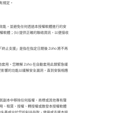
有規定。
佳效能，並避免任何透過本授權軟體進行的安
權軟體；(b) 提供正確的聯絡資訊，以便接收
終止支援」是指在指定日期後 Zoho 將不再
用。您瞭解 Zoho 在自動套用此類緊急緩
受影響的功能以緩解安全漏洞，直到安裝相應
體或其副本中移除任何版權、商標或其他專有聲
， 租用、租賃、授權、轉授權或散發本授權軟體
以您的名義或出於您的利益存取、使用或支援本授