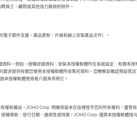
約聘員工、顧問或其他協力廠商則除外。
報告的電子郵件支援、產品更新、升級和線上存取產品文件）。
軟體的詳細資料，例如，授權詳細資料、安裝本授權軟體所在系統設定、有關
應您的要求提供有關您使用本授權軟體所收集的資料。您瞭解並確認預設情
要透過本授權軟體使用者介面來停用它。
利、擁有權和權益。ZOHO Corp. 明確保留未在這裡授予您的所有權利，
權條款、發行日期、通用性或特徵。ZOHO Corp. 僅將本授權軟體