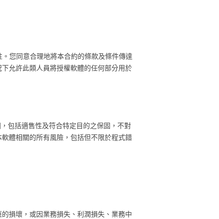
密性。您同意合理地將本合約的條款及條件傳達
況下允許此類人員將授權軟體的任何部分用於
保固，包括適售性及符合特定目的之保固，不對
本軟體相關的所有風險，包括但不限於程式錯
應的損壞，或因業務損失、利潤損失、業務中