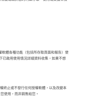
本授權軟體各種功能（包括所存取頁面和報告）使
況下已啟用使用情況詳細資料收集，如果不想
盡管有權終止或不發行任何授權軟體，以及改變本
授与您使用，而非銷售給您。