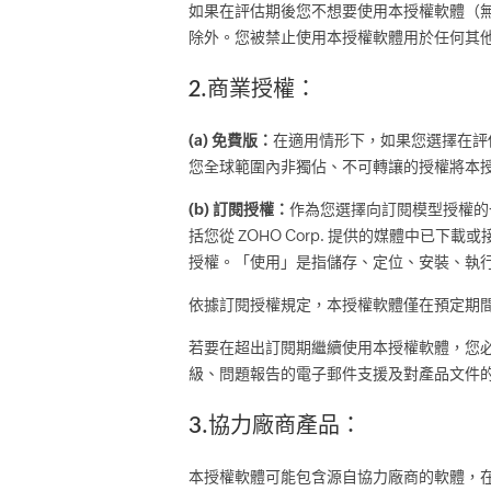
如果在評估期後您不想要使用本授權軟體（
除外。您被禁止使用本授權軟體用於任何其他用途
2.商業授權：
(a) 免費版：
在適用情形下，如果您選擇在評估
您全球範圍內非獨佔、不可轉讓的授權將本
(b) 訂閱授權：
作為您選擇向訂閱模型授權的一
括您從 ZOHO Corp. 提供的媒體中已下
授權。「使用」是指儲存、定位、安裝、執
依據訂閱授權規定，本授權軟體僅在預定期
若要在超出訂閱期繼續使用本授權軟體，您必
級、問題報告的電子郵件支援及對產品文件
3.協力廠商產品：
本授權軟體可能包含源自協力廠商的軟體，在