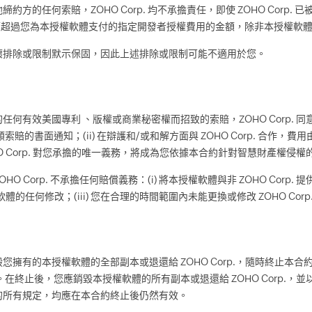
的任何索賠，ZOHO Corp. 均不承擔責任，即使 ZOHO Corp.
，不應超過您為本授權軟體支付的指定開發者授權費用的金額，除非本授權軟
壞排除或限制默示保固，因此上述排除或限制可能不適用於您。
何有效美國專利 、版權或商業秘密權而招致的索賠，ZOHO Corp. 
索賠的書面通知；(ii) 在辯護和/或和解方面與 ZOHO Corp. 合作，費用由 ZOHO
O Corp. 對您承擔的唯一義務，將成為您依據本合約針對智慧財產權侵
 Corp. 不承擔任何賠償義務：(i) 將本授權軟體與非 ZOHO Cor
本授權軟體的任何修改；(iii) 您在合理的時間範圍內未能更換或修改 ZOHO Cor
有的本授權軟體的全部副本或退還給 ZOHO Corp.，隨時終止本合約。Z
在終止後，您應銷毀本授權軟體的所有副本或退還給 ZOHO Corp.，
的所有規定，均應在本合約終止後仍然有效。