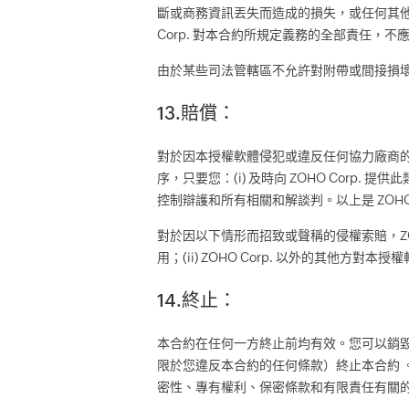
斷或商務資訊丟失而造成的損失，或任何其他締約方
Corp. 對本合約所規定義務的全部責任
由於某些司法管轄區不允許對附帶或間接損
13.賠償：
對於因本授權軟體侵犯或違反任何協力廠商的任
序，只要您：(i) 及時向 ZOHO Corp. 提供此類
控制辯護和所有相關和解談判。以上是 ZOH
對於因以下情形而招致或聲稱的侵權索賠，ZOHO
用；(ii) ZOHO Corp. 以外的其他方對
14.終止：
本合約在任何一方終止前均有效。您可以銷毀您擁
限於您違反本合約的任何條款）終止本合約 。
密性、專有權利、保密條款和有限責任有關