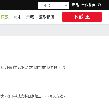
產品
合作夥伴
中文
下載
概觀
功能
示範
獲取報價
簡稱“ZOHO”或“我們”或“我們的”）管
，從下載或安裝日期起三十 (30) 天有效。