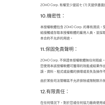
ZOHO Corp. 有權至少提前七 (7) 
10.機密性：
本授權軟體包含 ZOHO Corp. 的專
給接觸或存取本授權軟體的雇用人員，並採
本合約不允許的用途。
11.保固免責聲明：
ZOHO Corp. 不保證本授權軟體無任
您使用本該授權軟體可獲得的效能或結果作
誤、資料、程式或設備的損壞或丟失及操作
由於某些司法管轄區不允許排除或限制默示
12.有限責任：
在任何情況下，對於您或任何協力廠商使用