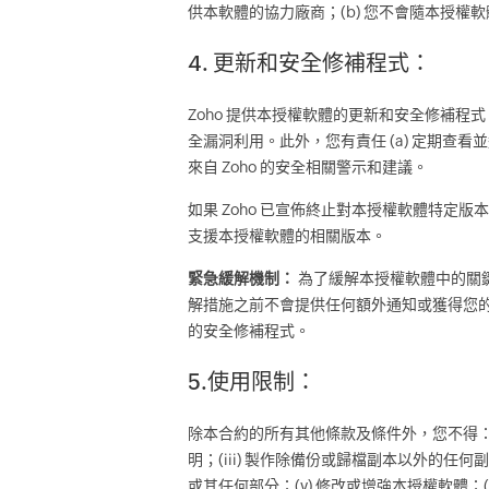
供本軟體的協力廠商；(b) 您不會隨本授
4. 更新和安全修補程式：
Zoho 提供本授權軟體的更新和安全修補
全漏洞利用。此外，您有責任 (a) 定期查
來自 Zoho 的安全相關警示和建議。
如果 Zoho 已宣佈終止對本授權軟體特定版
支援本授權軟體的相關版本。
緊急緩解機制：
為了緩解本授權軟體中的關鍵
解措施之前不會提供任何額外通知或獲得您
的安全修補程式。
5.使用限制：
除本合約的所有其他條款及條件外，您不得：(
明；(iii) 製作除備份或歸檔副本以外的任
或其任何部分；(v) 修改或增強本授權軟體；