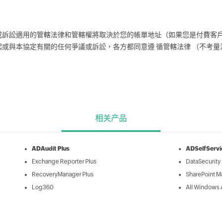
訴訟適用的管轄法律和管轄權將取決於您的帳單地址（如果您是付費客戶
或與本協定有關的任何爭議或訴訟，各方都同意遵 循管轄法律 （不考
相关产品
ADAudit Plus
ADSelfServi
Exchange Reporter Plus
DataSecurity 
RecoveryManager Plus
SharePoint M
Log360
All Windows 