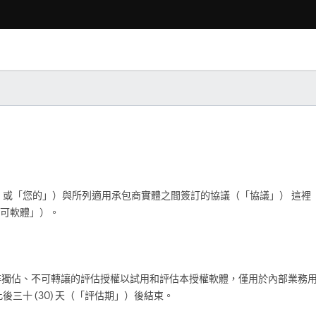
「您的」）與所列適用承包商實體之間簽訂的協議（「協議」） 這裡 （以下
「許可軟體」）。
予您非獨佔、不可轉讓的評估授權以試用和評估本授權軟體，僅用於內部業務用途
三十 (30) 天（「評估期」）後結束。