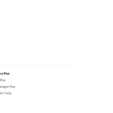
ce Plus
Plus
anager Plus
AD Tools