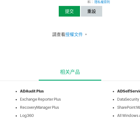
料：
隱私權原則
請查看
授權文件
。
相关产品
ADAudit Plus
ADSelfServi
Exchange Reporter Plus
DataSecurity 
RecoveryManager Plus
SharePoint M
Log360
All Windows 