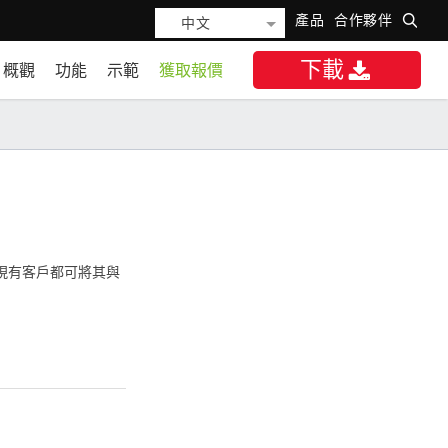
產品
合作夥伴
中文
下載
概觀
功能
示範
獲取報價
現有客戶都可將其與