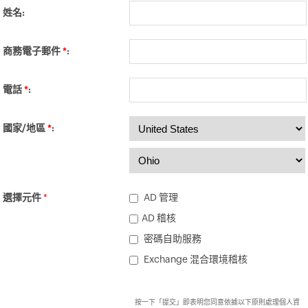
姓名:
商務電子郵件
*
:
電話
*
:
國家/地區
*
:
選擇元件
*
AD 管理
AD 稽核
密碼自助服務
Exchange 混合環境稽核
按一下「提交」即表明您同意依據以下原則處理個人資