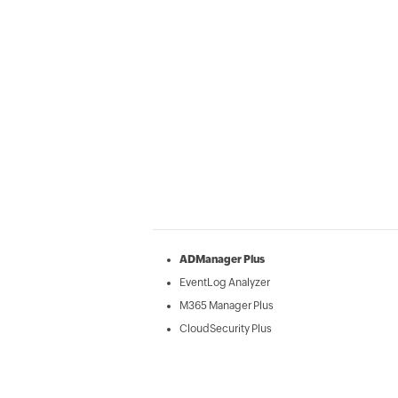
ADManager Plus
EventLog Analyzer
M365 Manager Plus
CloudSecurity Plus