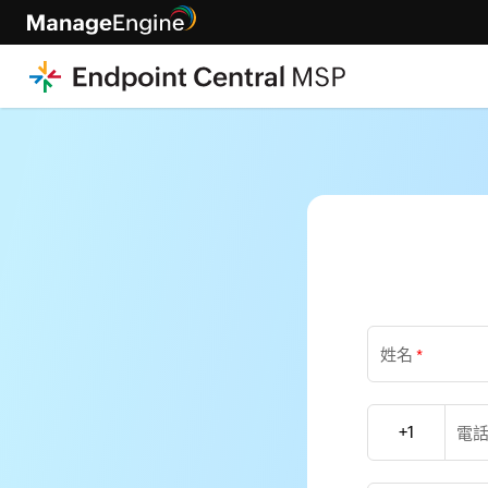
姓名
*
+1
電