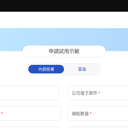
申請試用示範
內部部署
雲端
公司電子郵件
*
話
端點數量
*
*