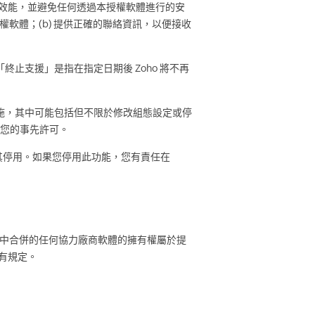
佳效能，並避免任何透過本授權軟體進行的安
權軟體；(b) 提供正確的聯絡資訊，以便接收
終止支援」是指在指定日期後 Zoho 將不再
施，其中可能包括但不限於修改組態設定或停
得您的事先許可。
其停用。如果您停用此功能，您有責任在
體中合併的任何協力廠商軟體的擁有權屬於提
有規定。