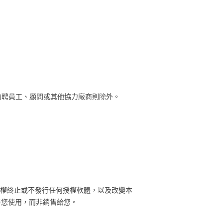
、約聘員工、顧問或其他協力廠商則除外。
盡管有權終止或不發行任何授權軟體，以及改變本
授与您使用，而非銷售給您。