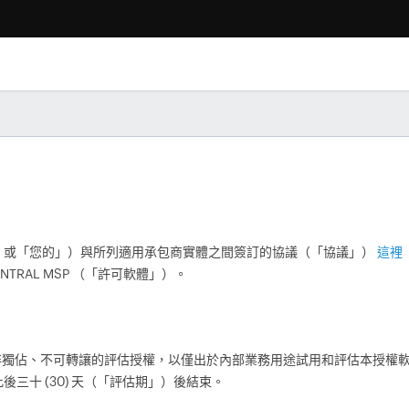
」或「您的」）與所列適用承包商實體之間簽訂的協議（「協議」）
這裡
CENTRAL MSP （「許可軟體」）。
予您非獨佔、不可轉讓的評估授權，以僅出於內部業務用途試用和評估本授權軟體
三十 (30) 天（「評估期」）後結束。