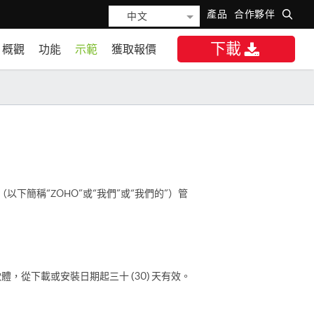
產品
合作夥伴
中文
下載
概觀
功能
示範
獲取報價
（以下簡稱“ZOHO”或“我們”或“我們的”）管
，從下載或安裝日期起三十 (30) 天有效。