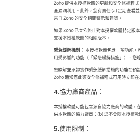
Zoho 提供本授權軟體的更新和安全修補
全漏洞利用。此外，您有責任 (a) 定期查
來自 Zoho 的安全相關警示和建議。
如果 Zoho 已宣佈終止對本授權軟體特定版
支援本授權軟體的相關版本。
緊急緩解機制：
本授權軟體包含一項功能，
用受影響的功能（「緊急緩解措施」）。您瞭
您瞭解並承認實作緊急緩解措施的功能在預
Zoho 通知您此類安全修補程式可用時立即
4.協力廠商產品：
本授權軟體可能包含源自協力廠商的軟體，在
供本軟體的協力廠商；(b) 您不會隨本授
5.使用限制：