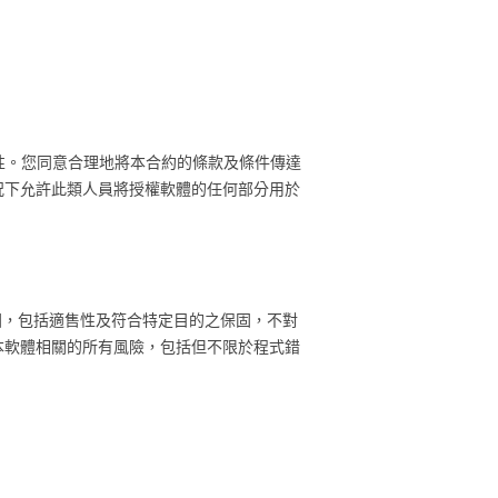
密性。您同意合理地將本合約的條款及條件傳達
況下允許此類人員將授權軟體的任何部分用於
保固，包括適售性及符合特定目的之保固，不對
本軟體相關的所有風險，包括但不限於程式錯