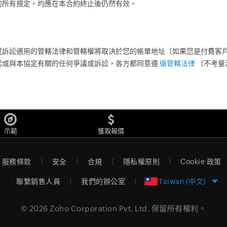
的所有規定，均應在本合約終止後仍然有效。
訴訟適用的管轄法律和管轄權將取決於您的帳單地址（如果您是付費客戶
起或與本協定有關的任何爭議或訴訟，各方都同意遵
循管轄法律
（不考量
示範
獲取報價
服務條款
安全
合規
隱私權原則
Cookie 政策
聯繫銷售人員
我們的辦公室
Taiwan (中文)
© 2026
Zoho Corporation Pvt. Ltd.
保留所有權利。