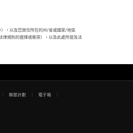
），以及您居住所在的州/省或國家/地區
法律規則的選擇或衝突），以及此處所提及法
聯盟計劃
電子報