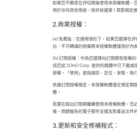
如果您不願意在評估期後使用本授權軟體，
用於任何其他用途，除非依據第 1 章節規定進
2.商業授權：
(a) 免費版：在適用情形下，如果您選擇在評估
佔、不可轉讓的授權將本授權軟體僅用於內
(b) 訂閱授權：作為您選擇向訂閱模型授權
括您從 ZOHO Corp. 提供的媒體中已下
授權。「使用」是指儲存、定位、安裝、執行
依據訂閱授權規定，本授權軟體僅在預定期
體。
若要在超出訂閱期繼續使用本授權軟體，您必
級、問題報告的電子郵件支援及對產品文件
3.更新和安全修補程式：