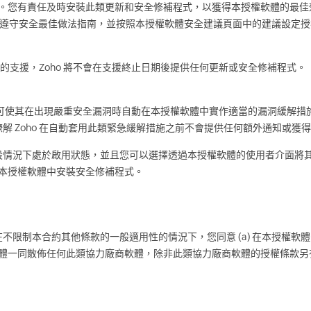
程式。您有責任及時安裝此類更新和安全修補程式，以獲得本授權軟體的最
看並遵守安全最佳做法指南，並按照本授權軟體安全建議頁面中的建議設定授
本的支援，Zoho 將不會在支援終止日期後提供任何更新或安全修補程式。「
可使其在出現嚴重安全漏洞時自動在本授權軟體中實作適當的漏洞緩解措
解 Zoho 在自動套用此類緊急緩解措施之前不會提供任何額外通知或獲
設情況下處於啟用狀態，並且您可以選擇透過本授權軟體的使用者介面將
在本授權軟體中安裝安全修補程式。
不限制本合約其他條款的一般適用性的情況下，您同意 (a) 在本授權軟
權軟體一同散佈任何此類協力廠商軟體，除非此類協力廠商軟體的授權條款另