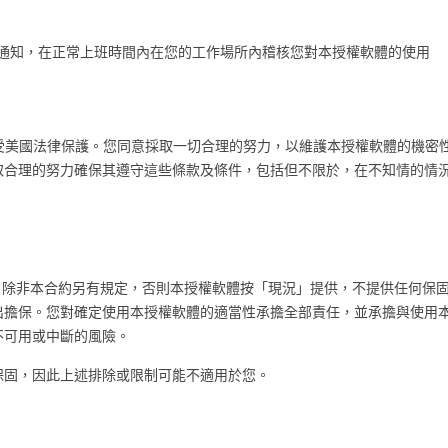
天提供書面通知，在正常上班時間內在您的工作場所內稽核您對本授權軟體的使用
有資訊，受美國法律保護。您同意採取一切合理的努力，以維護本授權軟體的機
取合理的努力確保其遵守這些條款及條件，包括但不限於，在不知情的情
何瑕疵。除非本合約另有規定，否則本授權軟體按「現況」提供，不提供任何
出擔保。您對確定使用本授權軟體的適當性承擔全部責任，並承擔與使用
不可用或中斷的風險。
保固，因此上述排除或限制可能不適用於您。