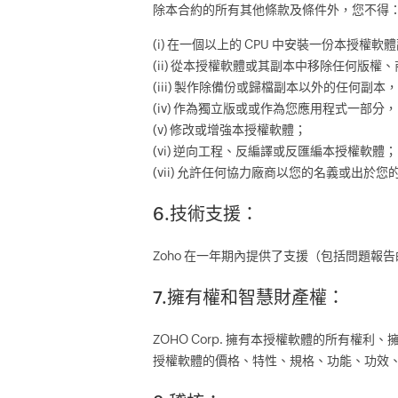
除本合約的所有其他條款及條件外，您不得
(i) 在一個以上的 CPU 中安裝一份本授權軟
(ii) 從本授權軟體或其副本中移除任何版權
(iii) 製作除備份或歸檔副本以外的任何副
(iv) 作為獨立版或或作為您應用程式一部
(v) 修改或增強本授權軟體；
(vi) 逆向工程、反編譯或反匯編本授權軟體；
(vii) 允許任何協力廠商以您的名義或
6.技術支援：
Zoho 在一年期內提供了支援（包括問題
7.擁有權和智慧財產權：
ZOHO Corp. 擁有本授權軟體的所有權
授權軟體的價格、特性、規格、功能、功效、授