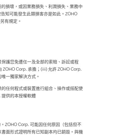
應的損壞，或因業務損失、利潤損失、業務中
 已被告知可能發生此類損害亦是如此。ZOHO
體另有規定。
同意保護您免遭任一及全部的索賠、訴訟或程
 Corp. 承擔；(iii) 允許 ZOHO Corp.
權的唯一獨家解決方式。
p. 提供的任何程式或裝置進行組合、操作或搭配使
p. 提供的本授權軟體
OHO Corp. 可能因任何原因（包括但不
並以書面形式證明所有已知副本均已銷毀。與機