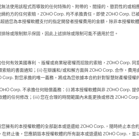
或無法使用該程式而導致的任何特殊的、附帶的、間接的、懲罰性的或相
的任何索賠，ZOHO Corp. 均不承擔責任，即使 ZOHO Corp.
，不應超過您為本授權軟體支付的指定開發者授權費用的金額，除非本授權軟
壞排除或限制默示保固，因此上述排除或限制可能不適用於您。
何有效美國專利 、版權或商業秘密權而招致的索賠，ZOHO Corp. 
索賠的書面通知；(ii) 在辯護和/或和解方面與 ZOHO Corp. 合作，費用由 ZOHO
O Corp. 對您承擔的唯一義務，將成為您依據本合約針對智慧財產權侵
 Corp. 不承擔任何賠償義務：(i) 將本授權軟體與非 ZOHO Cor
本授權軟體的任何修改；(iii) 您在合理的時間範圍內未能更換或修改 ZOHO Cor
有的本授權軟體的全部副本或退還給 ZOHO Corp.，隨時終止本合約。Z
在終止後，您應銷毀本授權軟體的所有副本或退還給 ZOHO Corp.，