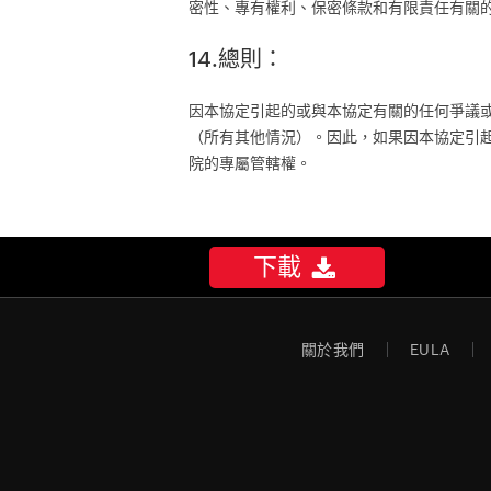
密性、專有權利、保密條款和有限責任有關
14.總則：
因本協定引起的或與本協定有關的任何爭議或
（所有其他情況）。因此，如果因本協定引
院的專屬管轄權。
下載
關於我們
EULA