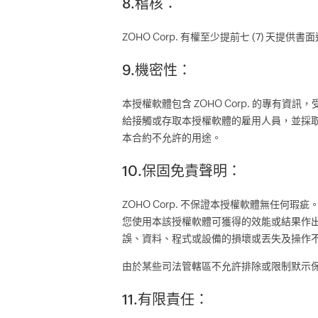
8.稽核：
ZOHO Corp. 有權至少提前七 (7) 
9.機密性：
本授權軟體包含 ZOHO Corp. 的專
給接觸或存取本授權軟體的雇用人員，並採
本合約不允許的用途。
10.保固免責聲明：
ZOHO Corp. 不保證本授權軟體無任
您使用本該授權軟體可獲得的效能或結果作
誤、資料、程式或設備的損壞或丟失及操作
由於某些司法管轄區不允許排除或限制默示
11.有限責任：