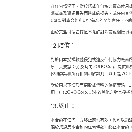
在任何情況下，對於您或任何協力廠商使用
斷或商務資訊丟失而造成的損失，或任何其他締約方
Corp. 對本合約所規定義務的全部責任
由於某些司法管轄區不允許對附帶或間接損
12.賠償：
對於因本授權軟體侵犯或違反任何協力廠商的任
序，只要您：(i) 及時向 ZOHO Corp. 提供此類
控制辯護和所有相關和解談判。以上是 ZOH
對於因以下情形而招致或聲稱的侵權索賠，ZOHO
用；(ii) ZOHO Corp. 以外的其他方對
13.終止：
本合約在任何一方終止前均有效。您可以銷毀您擁
限於您違反本合約的任何條款）終止本合約 。