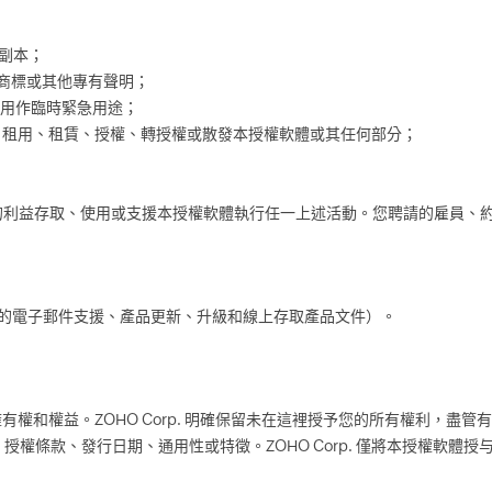
：
體副本；
、商標或其他專有聲明；
本，用作臨時緊急用途；
分， 租用、租賃、授權、轉授權或散發本授權軟體或其任何部分；
出於您的利益存取、使用或支援本授權軟體執行任一上述活動。您聘請的雇員
報告的電子郵件支援、產品更新、升級和線上存取產品文件）。
利、擁有權和權益。ZOHO Corp. 明確保留未在這裡授予您的所有權利，
權條款、發行日期、通用性或特徵。ZOHO Corp. 僅將本授權軟體