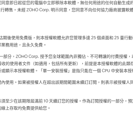
您同意即日起從您的電腦中立即移除本軟體，無任何用途的任何自動生成
行轉售。未經 ZOHO Corp. 明示同意，您同意不向任何協力廠商披露
期後使用免費版，則本授權軟體允許您管理多達 25 個桌面和 25 臺行動裝
部業務用途，且永久免費。
的一部分，ZOHO Corp. 授予您全球範圍內非獨佔、不可轉讓的付費授
載或接收的使用者文件（如適用，包括所有更新），前提是本授權軟體的此類存取和
或顯示本授權軟體。「單一安裝授權」是指只能在一個 CPU 中安裝本
間內使用。如果被授權人在超出該期間範圍未續訂訂閱，則表示被授權人
須至少在該期限屆滿前 10 天續訂您的授權。作為訂閱授權的一部分，
的線上存取均免費提供給您。