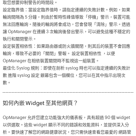
取您想要抑制警告的時間段。
設定臨界值：當設定臨界值時，請指定連續的失敗計數。例如，如果
輪詢間隔為 5 分鐘，則由於暫時性峰值導致「停機」警示，裝置可能
無法回應輪詢。隨後的輪詢將會成功，您會發現「清除」警示。透過
讓 OpManager 在連續 3 次輪詢後發出警示，可以避免這種不穩定的
執行和關閉警示。
設定裝置相依性：如果路由器或防火牆關閉，則其后的裝置不會回應
輪詢，導致不必要的「關閉」警報。 設定裝置相依性 ，以便
OpManager 在相依裝置關閉時不監視這一組裝置。
最佳化 Syslog 規則：即使在剖析 syslog 時也可以指定連續的失敗計
數 進階 syslog 設定 銀幕包含一個欄位，您可以在其中指示出現次
數。
如何內嵌 Widget 至其他網頁？
OpManager 允許您建立功能強大的儀表板，具有超過 90 個 widget
以供選取。這些 widget 顯示不同的錯誤和效能資料，並提供深入分
析。要快速了解您的網路健康狀況，您只需快速查看您最愛的 網路管