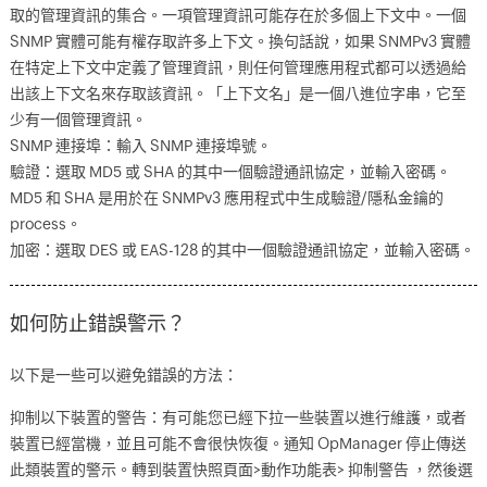
取的管理資訊的集合。一項管理資訊可能存在於多個上下文中。一個
SNMP 實體可能有權存取許多上下文。換句話說，如果 SNMPv3 實體
在特定上下文中定義了管理資訊，則任何管理應用程式都可以透過給
出該上下文名來存取該資訊。「上下文名」是一個八進位字串，它至
少有一個管理資訊。
SNMP 連接埠：輸入 SNMP 連接埠號。
驗證：選取 MD5 或 SHA 的其中一個驗證通訊協定，並輸入密碼。
MD5 和 SHA 是用於在 SNMPv3 應用程式中生成驗證/隱私金鑰的
process。
加密：選取 DES 或 EAS-128 的其中一個驗證通訊協定，並輸入密碼。
如何防止錯誤警示？
以下是一些可以避免錯誤的方法：
抑制以下裝置的警告：有可能您已經下拉一些裝置以進行維護，或者
裝置已經當機，並且可能不會很快恢復。通知 OpManager 停止傳送
此類裝置的警示。轉到裝置快照頁面>動作功能表> 抑制警告 ，然後選