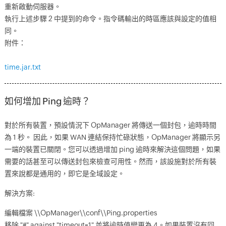
重新啟動伺服器。
執行上述步驟 2 中提到的命令。指令碼輸出的時區應該與設定的值相
同。
附件：
time.jar.txt
如何增加 Ping 逾時？
對於所有裝置，預設情況下 OpManager 將傳送一個封包，逾時時間
為 1 秒。 因此，如果 WAN 連結保持忙碌狀態，OpManager 將顯示另
一端的裝置已關閉。您可以透過增加 ping 逾時來解決這個問題，如果
需要的話甚至可以傳送封包來檢查可用性。然而，該設施對於所有裝
置來說都是通用的，即它是全域設定。
解決方案:
編輯檔案 \\OpManager\\conf\\Ping.properties
移除 "#" against "timeout=1" 並將逾時值變更為 4。如果裝置沒有回