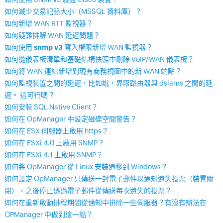
如何減少交易記錄大小（MSSQL 資料庫）？
如何新增 WAN RTT 監視器？
如何疑難排解 WAN 延遲問題？
如何使用
snmp v3
寫入權限新增 WAN 監視器？
如何從儀表板清單和基礎結構快照中刪除 VoIP/WAN 儀表板？
如何將 WAN 連結新增到現有商務視圖中的新 WAN 端點？
如何監視裝置之間的延遲，比如說，界限路由器與 dslams 之間的延
遲。 這可行嗎？
如何安裝 SQL Native Client？
如何在 OpManager 中設定磁碟空間警告？
如何在 ESX 伺服器上啟用 https？
如何在 ESXi 4.0 上啟用 SNMP？
如何在 ESXi 4.1 上啟用 SNMP？
如何將 OpManager 從 Linux 安裝遷移到 Windows？
如何設定 OpManager 只傳送一封電子郵件以通知遺失投票（裝置關
閉），之後停止透過電子郵件從傳送每次遺失的投票？
如何在重新啟動排程期間從通知中排除一些伺服器？有沒有辦法在
OPManager 中做到這一點？