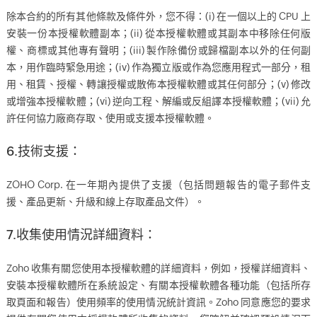
除本合約的所有其他條款及條件外，您不得：(i) 在一個以上的 CPU 上
安裝一份本授權軟體副本；(ii) 從本授權軟體或其副本中移除任何版
權、商標或其他專有聲明；(iii) 製作除備份或歸檔副本以外的任何副
本，用作臨時緊急用途；(iv) 作為獨立版或作為您應用程式一部分，租
用、租賃、授權、轉讓授權或散佈本授權軟體或其任何部分；(v) 修改
或增強本授權軟體；(vi) 逆向工程、解編或反組譯本授權軟體；(vii) 允
許任何協力廠商存取、使用或支援本授權軟體。
6.技術支援：
ZOHO Corp. 在一年期內提供了支援（包括問題報告的電子郵件支
援、產品更新、升級和線上存取產品文件）。
7.收集使用情況詳細資料：
Zoho 收集有關您使用本授權軟體的詳細資料，例如，授權詳細資料、
安裝本授權軟體所在系統設定、有關本授權軟體各種功能（包括所存
取頁面和報告）使用頻率的使用情況統計資訊。Zoho 同意應您的要求