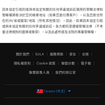
因本協定引起的或與本協定有關的任何爭議或訴訟適用的管轄法律和
管轄權將取決於您的帳單地址（如果您是付費客戶），以及您居住所
在的州/省或國家/地區（所有其他情況）。因此，如果因本協定引起
或與本協定有關的任何爭議或訴訟，各方都同意遵循管轄法律 （不考
量法律規則的選擇或衝突），以及此處所提及法院的專屬管轄權。
關於我們
EULA
服務條款
安全
合規
隱私權原則
Cookie 政策
聯盟計劃
電子報
聯繫銷售人員
我們的辦公室
Taiwan (中文)