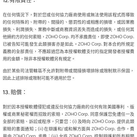
12.有限責任：
在任何情況下，對於您或任何協力廠商使用或無法使用該程式而導致
的任何特殊的、附帶的、間接的、懲罰性的或相應的損壞，或因業務
損失、利潤損失、業務中斷或商務資訊丟失而造成的損失，或任何其
他締約方的任何索賠，ZOHO Corp. 均不承擔責任，即使 ZOHO Corp.
已被告知可能發生此類損害亦是如此。ZOHO Corp. 對本合約所規定
義務的全部責任，不應超過您為本授權軟體支付的指定開發者授權費
用的金額，除非本授權軟體另有規定。
由於某些司法管轄區不允許對附帶或間接損壞排除或限制默示保固，
因此上述排除或限制可能不適用於您。
13. 賠償：
對於因本授權軟體侵犯或違反任何協力廠商的任何有效美國專利 、版
權或商業秘密權而招致的索賠，ZOHO Corp. 同意保護您免遭任一及
全部的索賠、訴訟或程序，只要您：(i) 及時向 ZOHO Corp. 提供此類
索賠的書面通知；(ii) 在辯護和/或和解方面與 ZOHO Corp. 合作，費
用由 ZOHO Corp. 承擔；(iii) 允許 ZOHO Corp. 控制辯護和所有相關