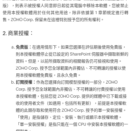
版），則表示被授權人同意即日起從其電腦中移除本軟體。您被禁止
使用本授權軟體用於任何其他用途，除非依據第 1 章節規定進行轉
售。ZOHO Corp. 保留未在這裡特別授予您的所有權利。
2. 商業授權：
免费版：
在適用情形下，如果您選擇在評估期後使用免費版，
則本授權軟體停止從已設定的 SharePoint 伺服器中擷取新鮮的
資料。但是，以前所擷取資料的相關報告仍可檢視和使用。
ZOHO Corp. 授予您全球範圍內非獨佔、不可轉讓的授權以使
用本授權軟體免費版，且永久免費。
訂閱授權：
作為您選擇向訂閱模型授權的一部分，ZOHO
Corp. 授予您全球範圍內非獨佔、不可轉讓的付費授權以使用
本授權軟體，包括您從 ZOHO Corp. 提供的媒體中已下載或接
收的使用者文件（如適用，包括所有更新），前提是本授權軟
體的此類存取和使用符合 ZOHO Corp. 授予的單一安裝授權。
「使用」是指儲存、定位、安裝、執行或顯示本授權軟體。
「單一安裝授權」是指只能在一個 CPU 中安裝本授權軟體的一