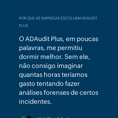
POR QUE AS EMPRESAS ESCOLHEM ADAUDIT
POR QUE AS EMPRESAS ESCOLHEM ADAUDIT
PLUS
PLUS
O ADAudit Plus, em poucas
Do ponto de vista da
palavras, me permitiu
segurança, da ISO 27001 e
dormir melhor. Sem ele,
da GDPR, usamos o
não consigo imaginar
ADAudit Plus para nos
quantas horas teríamos
ajudar a monitorar o
gasto tentando fazer
número de bloqueios de
análises forenses de certos
intrusos e outras métricas
incidentes.
diversas em termos de
detecção de violações.