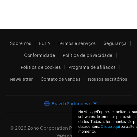
Sobre nós
EULA
Termos e serviços
Segurança
Conformidade
Política de privacidade
Política de cookies
Programa de afiliados
Newsletter
Contato de vendas
Nossos escritórios
Brazil (Português)
Na ManageEngine, respeitamos sua
softwares de terceiros para rastre
dados. Todas as ferramentas são 
data centers.
Clique aqui
para alter
© 2026
Zoho Corporation Pvt. Ltd.
Todos os direitos
momento.
reservados.