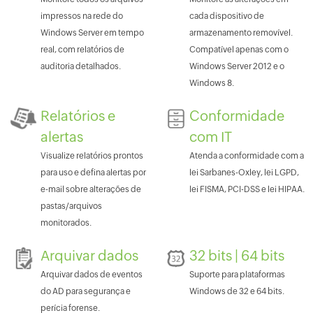
impressos na rede do
cada dispositivo de
Windows Server em tempo
armazenamento removível.
real, com relatórios de
Compatível apenas com o
auditoria detalhados.
Windows Server 2012 e o
Windows 8.
Relatórios e
Conformidade
alertas
com IT
Visualize relatórios prontos
Atenda a conformidade com a
para uso e defina alertas por
lei Sarbanes-Oxley, lei LGPD,
e-mail sobre alterações de
lei FISMA, PCI-DSS e lei HIPAA.
pastas/arquivos
monitorados.
Arquivar dados
32 bits | 64 bits
Arquivar dados de eventos
Suporte para plataformas
do AD para segurança e
Windows de 32 e 64 bits.
perícia forense.