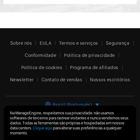
Sobre nós
EULA
Termos e serviços
Segurança
Conformidade
Política de privacidade
Política de cookies
Programa de afiliados
Newsletter
Contato de vendas
Nossos escritórios
Brazil (Português)
Na ManageEngine, respeitamos sua privacidade: não usamos
softwares de terceiros para rastrear visitantes e nunca vendemos seus
dados. Todas as ferramentas são próprias e hospedadas em nossos
data centers.
Clique aqui
para alterar suas preferências a qualquer
© 2026
Zoho Corporation Pvt. Ltd.
Todos os direitos
momento.
reservados.