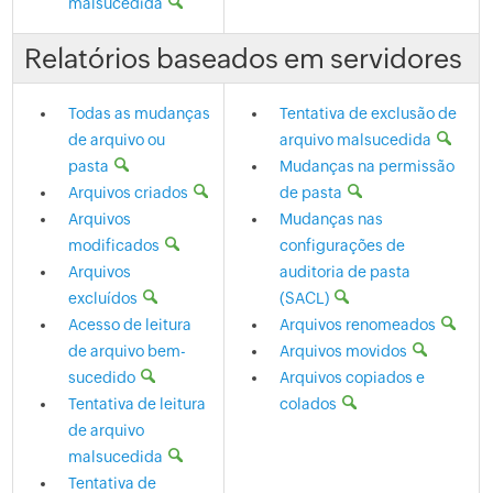
malsucedida
Relatórios baseados em servidores
Todas as mudanças
Tentativa de exclusão de
de arquivo ou
arquivo malsucedida
pasta
Mudanças na permissão
Arquivos criados
de pasta
Arquivos
Mudanças nas
modificados
configurações de
Arquivos
auditoria de pasta
excluídos
(SACL)
Acesso de leitura
Arquivos renomeados
de arquivo bem-
Arquivos movidos
sucedido
Arquivos copiados e
Tentativa de leitura
colados
de arquivo
malsucedida
Tentativa de