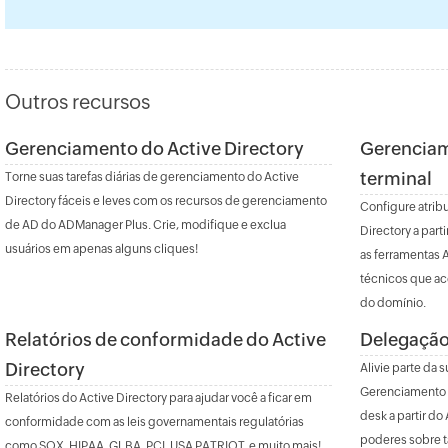
Outros recursos
Gerenciamento do Active Directory
Gerenciam
terminal
Torne suas tarefas diárias de gerenciamento do Active
Directory fáceis e leves com os recursos de gerenciamento
Configure atribu
de AD do ADManager Plus. Crie, modifique e exclua
Directory a part
usuários em apenas alguns cliques!
as ferramentas A
técnicos que a
do domínio.
Relatórios de conformidade do Active
Delegação
Directory
Alivie parte da 
Gerenciamento e
Relatórios do Active Directory para ajudar você a ficar em
desk a partir d
conformidade com as leis governamentais regulatórias
poderes sobre t
como SOX, HIPAA, GLBA, PCI, USA PATRIOT, e muito mais!