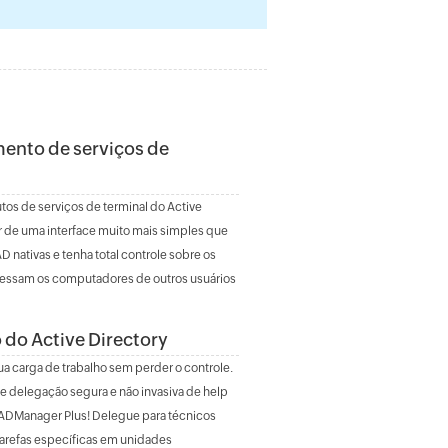
ento de serviços de
tos de serviços de terminal do Active
ir de uma interface muito mais simples que
D nativas e tenha total controle sobre os
cessam os computadores de outros usuários
 do Active Directory
sua carga de trabalho sem perder o controle.
 delegação segura e não invasiva de help
o ADManager Plus! Delegue para técnicos
arefas específicas em unidades