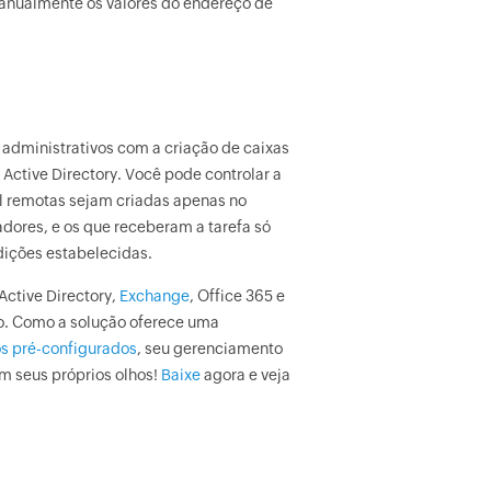
anualmente os valores do endereço de
 administrativos com a criação de caixas
Active Directory. Você pode controlar a
il remotas sejam criadas apenas no
adores, e os que receberam a tarefa só
dições estabelecidas.
Active Directory,
Exchange
, Office 365 e
io. Como a solução oferece uma
os pré-configurados
, seu gerenciamento
om seus próprios olhos!
Baixe
agora e veja