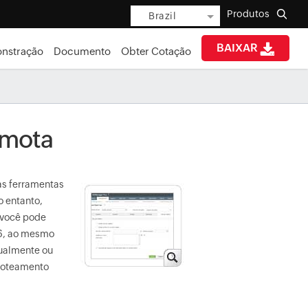
Produtos
Brazil
BAIXAR
nstração
Documento
Obter Cotação
emota
as ferramentas
o entanto,
 você pode
16, ao mesmo
dualmente ou
 roteamento