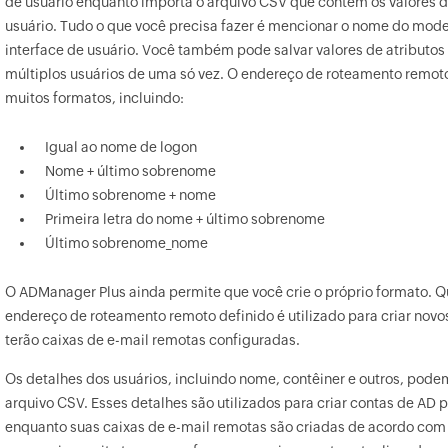
de usuário enquanto importa o arquivo CSV que contém os valores de
usuário. Tudo o que você precisa fazer é mencionar o nome do mode
interface de usuário. Você também pode salvar valores de atributos
múltiplos usuários de uma só vez. O endereço de roteamento remo
muitos formatos, incluindo:
Igual ao nome de logon
Nome + último sobrenome
Último sobrenome + nome
Primeira letra do nome + último sobrenome
Último sobrenome_nome
O ADManager Plus ainda permite que você crie o próprio formato
endereço de roteamento remoto definido é utilizado para criar novos
terão caixas de e-mail remotas configuradas.
Os detalhes dos usuários, incluindo nome, contêiner e outros, pod
arquivo CSV. Esses detalhes são utilizados para criar contas de AD 
enquanto suas caixas de e-mail remotas são criadas de acordo com 