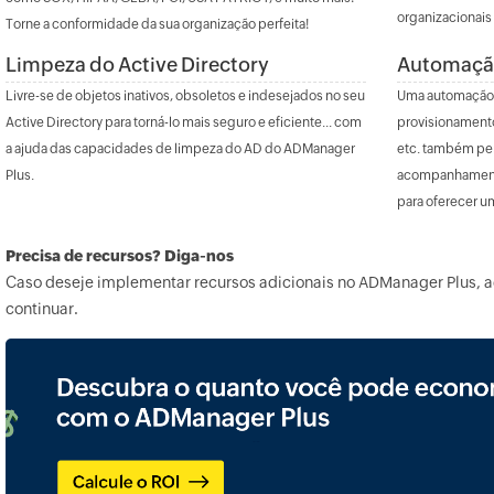
organizacionais
Torne a conformidade da sua organização perfeita!
Limpeza do Active Directory
Automação
Livre-se de objetos inativos, obsoletos e indesejados no seu
Uma automação c
Active Directory para torná-lo mais seguro e eficiente... com
provisionamento
a ajuda das capacidades de limpeza do AD do ADManager
etc. também per
Plus.
acompanhamento
para oferecer u
Precisa de recursos? Diga-nos
Caso deseje implementar recursos adicionais no ADManager Plus, 
continuar.