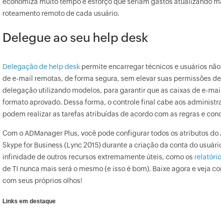
economiza muito tempo e esforço que seriam gastos atualizando m
roteamento remoto de cada usuário.
Delegue ao seu help desk
Delegação de help desk
permite encarregar técnicos e usuários não
de e-mail remotas, de forma segura, sem elevar suas permissões de 
delegação utilizando modelos, para garantir que as caixas de e-ma
formato aprovado. Dessa forma, o controle final cabe aos administr
podem realizar as tarefas atribuídas de acordo com as regras e con
Com o ADManager Plus, você pode configurar todos os atributos do 
Skype for Business (Lync 2015) durante a criação da conta do usuár
infinidade de outros recursos extremamente úteis, como os
relatóri
de TI nunca mais será o mesmo (e isso é bom). Baixe agora e veja c
com seus próprios olhos!
Links em destaque