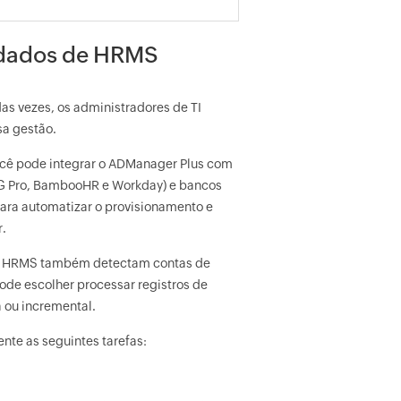
 dados de HRMS
as vezes, os administradores de TI
sa gestão.
cê pode integrar o ADManager Plus com
G Pro, BambooHR e Workday) e bancos
ara automatizar o provisionamento e
r.
em HRMS também detectam contas de
ode escolher processar registros de
ou incremental.
te as seguintes tarefas: