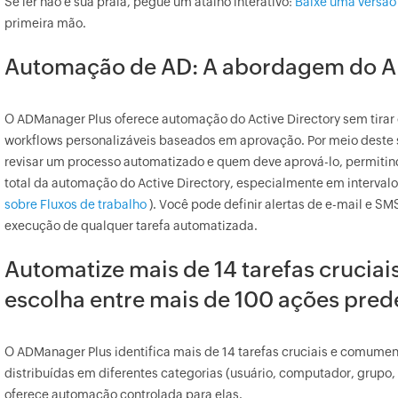
Se ler não é sua praia, pegue um atalho interativo:
Baixe uma versão 
primeira mão.
Automação de AD: A abordagem do 
O ADManager Plus oferece automação do Active Directory sem tirar
workflows personalizáveis baseados em aprovação. Por meio deste 
revisar um processo automatizado e quem deve aprová-lo, permiti
total da automação do Active Directory, especialmente em interval
sobre Fluxos de trabalho
). Você pode definir alertas de e-mail e SMS
execução de qualquer tarefa automatizada.
Automatize mais de 14 tarefas cruciais
escolha entre mais de 100 ações pred
O ADManager Plus identifica mais de 14 tarefas cruciais e comument
distribuídas em diferentes categorias (usuário, computador, grupo,
oferece automação controlada para elas.