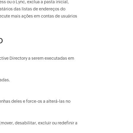
ss ou o Lync, exclua a pasta inicial,
natários das listas de endereços do
xecute mais ações em contas de usuários
D
ctive Directory a serem executadas em
adas.
nhas deles e force-os a alterá-las no
over, desabilitar, excluir ou redefinir a