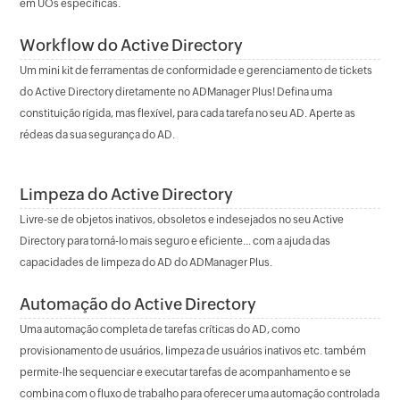
em UOs específicas.
Workflow do Active Directory
Um mini kit de ferramentas de conformidade e gerenciamento de tickets
do Active Directory diretamente no ADManager Plus! Defina uma
constituição rígida, mas flexível, para cada tarefa no seu AD. Aperte as
rédeas da sua segurança do AD.
Limpeza do Active Directory
Livre-se de objetos inativos, obsoletos e indesejados no seu Active
Directory para torná-lo mais seguro e eficiente... com a ajuda das
capacidades de limpeza do AD do ADManager Plus.
Automação do Active Directory
Uma automação completa de tarefas críticas do AD, como
provisionamento de usuários, limpeza de usuários inativos etc. também
permite-lhe sequenciar e executar tarefas de acompanhamento e se
combina com o fluxo de trabalho para oferecer uma automação controlada