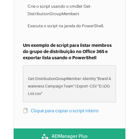
Crie o script usando o cmdlet Get-
DistributionGroupMembers
Execute o script na janela do PowerShell.
Um exemplo de script para listar membros
do grupo de distribuição no Office 365 e
exportar lista usando o PowerShell
Get-DistributionGroupMember -Identity "Brand A
wareness Campaign Team" | Export -CSV "D:\DG
List.csv"
Clique para copiar o script inteiro
ADManager Plus