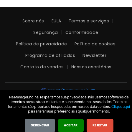
Sobre nós
EULA
Termos e serviços
Segurança
Conformidade
Política de privacidade
Política de cookies
Programa de afiliados
Newsletter
Contato de vendas
Nossos escritórios
Brazil (Português)
Na ManageEngine, respeitamos sua privacidade: não usamos softwares de
terceiros para rastrear visitantes e nunca vendemos seus dados. Todas as
ferramentas são próprias e hospedadas em nossos data centers.
Clique aqui
para alterar suas preferências a qualquer momento.
© 2026
Zoho Corporation Pvt. Ltd.
Todos os direitos
reservados.
GERENCIAR
ACEITAR
REJEITAR