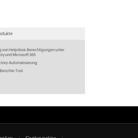
odukte
g von Helpdesk-Berechtigungen unter
ory und Microsoft 365
ctory-Automatisierung
Berichte-Tool