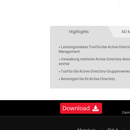
Highlights
AD 
»
Leistungsstarkes Tool für das Active-Direct
Management
»
Verwaltung mehrerer Active-Directory-Benu
einmal
»
Tool für die Active-Directory-Gruppenverw
»
Bereinigen Sie Ihr Active Directory
Download
Dem