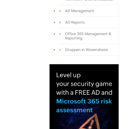
AD Management
AD Reports
Office 365 Management &
Reporting
Gruppen in Wissensbasis