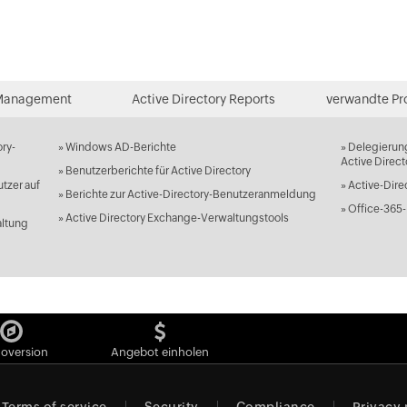
Management
Active Directory Reports
verwandte Pr
ory-
»
Windows AD-Berichte
»
Delegierun
Active Direct
»
Benutzerberichte für Active Directory
tzer auf
»
Active-Dire
»
Berichte zur Active-Directory-Benutzeranmeldung
»
Office-365-
»
Active Directory Exchange-Verwaltungstools
altung
oversion
Angebot einholen