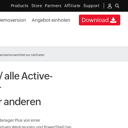
Products
Store
Partners
Affiliate
Support
Download
Demoversion
Angebot einholen
anisationseinheit zur nächsten
 alle Active-
r
er anderen
Manager Plus von einer
nativen Werkzeugen und PowerShell bei