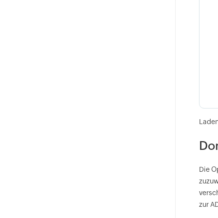
Laden
Do
Die O
zuzuw
versc
zur A