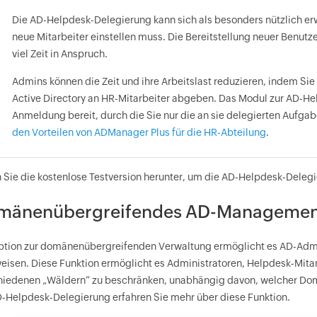
Die AD-Helpdesk-Delegierung kann sich als besonders nützlich er
neue Mitarbeiter einstellen muss. Die Bereitstellung neuer Benutze
viel Zeit in Anspruch.
Admins können die Zeit und ihre Arbeitslast reduzieren, indem Sie 
Active Directory an HR-Mitarbeiter abgeben. Das Modul zur AD-Hel
Anmeldung bereit, durch die Sie nur die an sie delegierten Aufg
den Vorteilen von ADManager Plus für die HR-Abteilung
.
 Sie die kostenlose Testversion herunter, um die AD-Helpdesk-Deleg
mänenübergreifendes AD-Management 
ption zur domänenübergreifenden Verwaltung ermöglicht es AD-Ad
eisen. Diese Funktion ermöglicht es Administratoren, Helpdesk-Mita
hiedenen „Wäldern“ zu beschränken, unabhängig davon, welcher Domän
D-Helpdesk-Delegierung erfahren Sie mehr über diese Funktion.