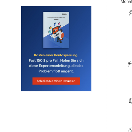
Monat
Integriertes SIEM mit hochentwickelter
Bedrohungsanalyse und ML-gesteuerter UEBA