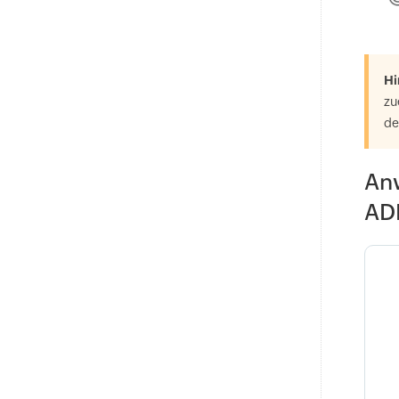
Hi
zu
de
Anw
AD