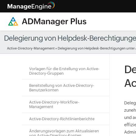
Delegierung von Helpdesk-Berechtigungen 
Active-Directory-Management
»
Delegierung von Helpdesk-Berechtigungen unter A
De
Vorlagen für die Erstellung von Active-
Directory-Gruppen
Ac
Bereitstellung von Active-Directory-
Benutzerkonten
Active-Directory-Workflow-
Deleg
Management
zuneh
und a
Active-Directory-Richtlinienberichte
effizi
Änderungsvorlagen zum Aktualisieren
Admin
von Active-Directory-Konten