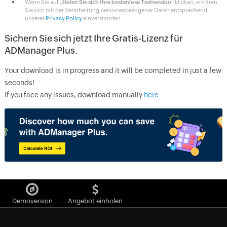
Wenn Sie auf „
Holen Sie sich Ihre kostenlose Testversion
“ klicken, erklären
Sie sich mit der Verarbeitung personenbezogener Daten entsprechend
unserer
Privacy Policy
einverstanden.
Sichern Sie sich jetzt Ihre Gratis-Lizenz für
ADManager Plus.
Your download is in progress and it will be completed in just a few
seconds!
If you face any issues, download manually
here
Demoversion
Angebot einholen