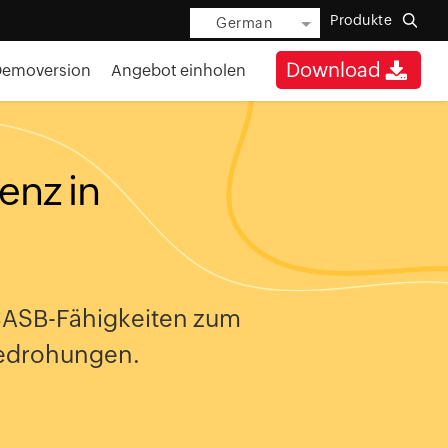
Produkte
German
Download
Demoversion
Angebot einholen
enz in
 CASB-Fähigkeiten zum
bedrohungen.