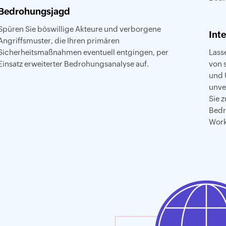
Bedrohungsjagd
Spüren Sie böswillige Akteure und verborgene
Int
Angriffsmuster, die Ihren primären
Sicherheitsmaßnahmen eventuell entgingen, per
Lasse
Einsatz erweiterter Bedrohungsanalyse auf.
von 
und 
unve
Sie 
Bedr
Work