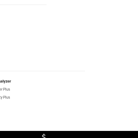
alyzer
r Plus
y Plus