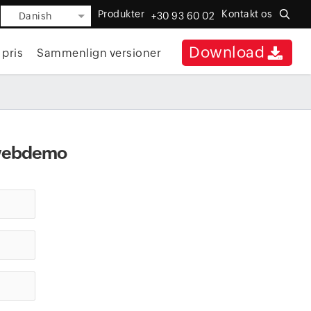
Produkter
Kontakt os
Danish
+30 93 60 02
Download
 pris
Sammenlign versioner
g webdemo