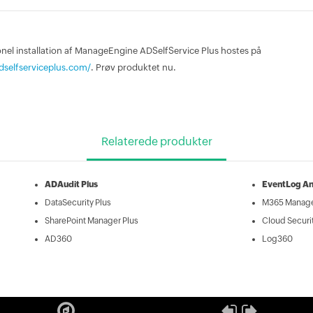
onel installation af ManageEngine ADSelfService Plus hostes på
dselfserviceplus.com/
. Prøv produktet nu.
Relaterede produkter
ADAudit Plus
EventLog An
DataSecurity Plus
M365 Manage
SharePoint Manager Plus
Cloud Securit
AD360
Log360