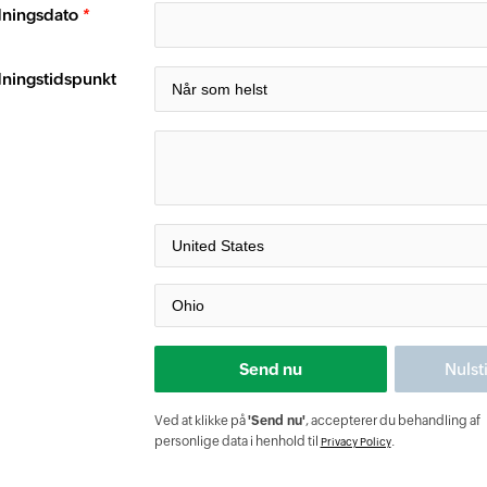
ningsdato
*
ingstidspunkt
Ved at klikke på
'Send nu'
, accepterer du behandling af
personlige data i henhold til
.
Privacy Policy