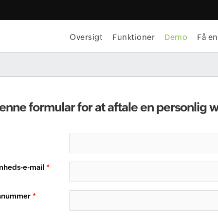
Oversigt
Funktioner
Demo
Få en
enne formular for at aftale en personli
mheds-e-mail
*
onnummer
*