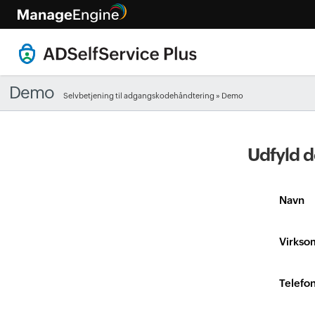
Demo
Selvbetjening til adgangskodehåndtering
» Demo
Udfyld d
Navn
Virkso
Telef