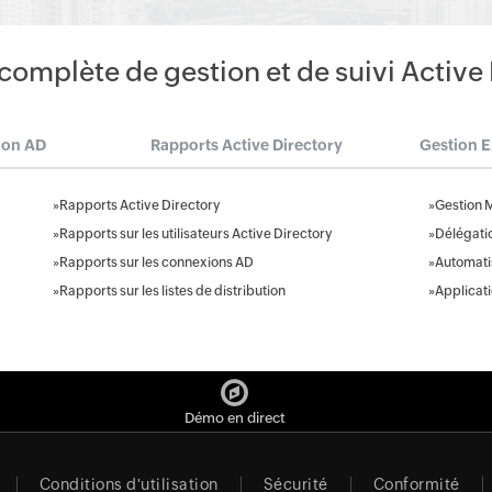
complète de gestion et de suivi Active
ion AD
Rapports Active Directory
Gestion 
»
Rapports Active Directory
»
Gestion 
»
Rapports sur les utilisateurs Active Directory
»
Délégati
»
Rapports sur les connexions AD
»
Automatis
»
Rapports sur les listes de distribution
»
Applicat
Démo en direct
Conditions d'utilisation
Sécurité
Conformité