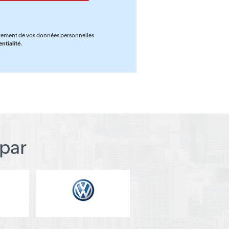
aitement de vos données personnelles
ntialité
.
par