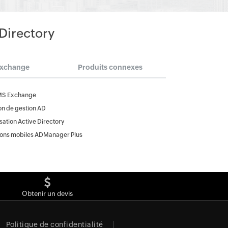
 Directory
Exchange
Produits connexes
MS Exchange
on de gestion AD
ation Active Directory
ions mobiles ADManager Plus
Obtenir un devis
Politique de confidentialité