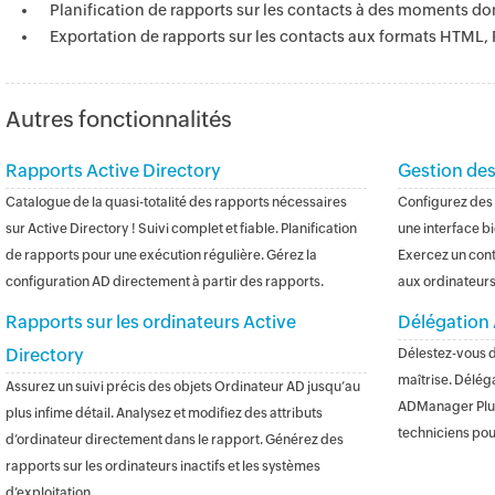
Planification de rapports sur les contacts à des moments do
Exportation de rapports sur les contacts aux formats HTML,
Autres fonctionnalités
Rapports Active Directory
Gestion des
Catalogue de la quasi-totalité des rapports nécessaires
Configurez des 
sur Active Directory ! Suivi complet et fiable. Planification
une interface bi
de rapports pour une exécution régulière. Gérez la
Exercez un cont
configuration AD directement à partir des rapports.
aux ordinateurs
Rapports sur les ordinateurs Active
Délégation 
Directory
Délestez-vous d
maîtrise. Délég
Assurez un suivi précis des objets Ordinateur AD jusqu’au
ADManager Plus
plus infime détail. Analysez et modifiez des attributs
techniciens po
d’ordinateur directement dans le rapport. Générez des
rapports sur les ordinateurs inactifs et les systèmes
d’exploitation.