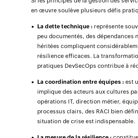
Si les principes de la gestion des servic
en œuvre soulève plusieurs défis prati
La dette technique :
représente souv
peu documentés, des dépendances no
héritées compliquent considérablem
résilience efficaces. La transformati
pratiques DevSecOps contribue à réd
La coordination entre équipes :
est 
implique des acteurs aux cultures par
opérations IT, direction métier, équi
processus clairs, des RACI bien déf
situation de crise est indispensable.
La mesure de la résilience :
constitu