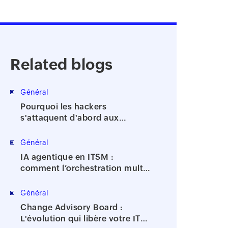
Related blogs
Général
Pourquoi les hackers
s'attaquent d'abord aux
comptes à privilèges
Général
IA agentique en ITSM :
comment l’orchestration multi-
agents accélère la résolution
des incidents
Général
Change Advisory Board :
L'évolution qui libère votre IT