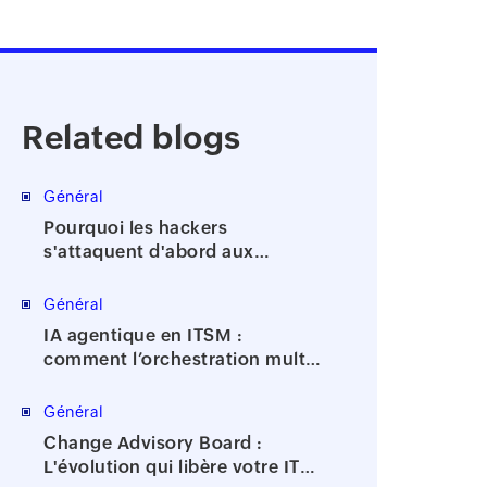
Related blogs
Général
Pourquoi les hackers
s'attaquent d'abord aux
comptes à privilèges
Général
IA agentique en ITSM :
comment l’orchestration multi-
agents accélère la résolution
des incidents
Général
Change Advisory Board :
L'évolution qui libère votre IT