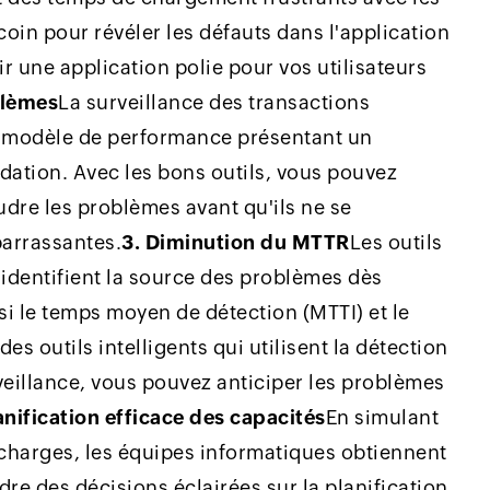
coin pour révéler les défauts dans l'application
 une application polie pour vos utilisateurs
blèmes
La surveillance des transactions
ut modèle de performance présentant un
ation. Avec les bons outils, vous pouvez
udre les problèmes avant qu'ils ne se
arrassantes.
3. Diminution du MTTR
Les outils
 identifient la source des problèmes dès
si le temps moyen de détection (MTTI) et le
 outils intelligents qui utilisent la détection
veillance, vous pouvez anticiper les problèmes
anification efficace des capacités
En simulant
s charges, les équipes informatiques obtiennent
re des décisions éclairées sur la planification