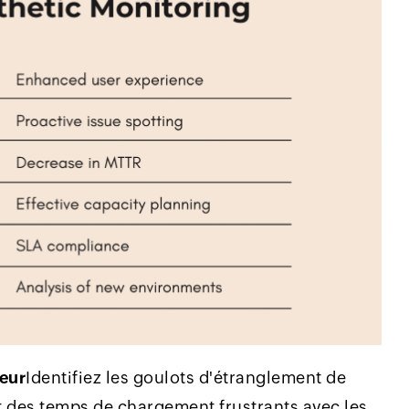
teur
Identifiez les goulots d'étranglement de
t des temps de chargement frustrants avec les