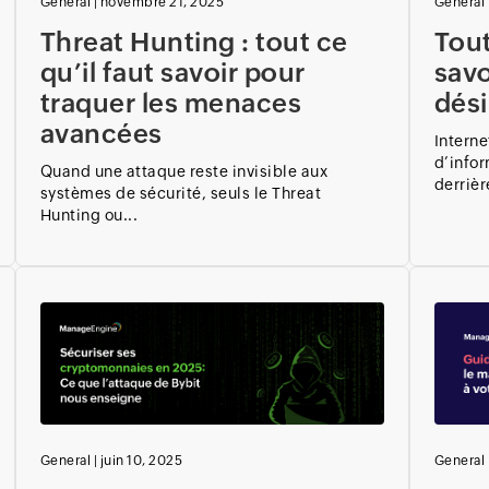
General
|
novembre 21, 2025
General
Threat Hunting : tout ce
Tou
qu’il faut savoir pour
savo
traquer les menaces
dési
avancées
Interne
d’infor
Quand une attaque reste invisible aux
derrièr
systèmes de sécurité, seuls le Threat
Hunting ou...
General
|
juin 10, 2025
General