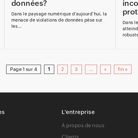
données?
inc
pro
Dans le paysage numérique d’aujourd’hui, la
menace de violations de données pèse sur
Dans l
les...
attein
robuste
Page 1 sur 4
1
2
3
...
»
fin »
es
L'entreprise
À propos de nous
Clients