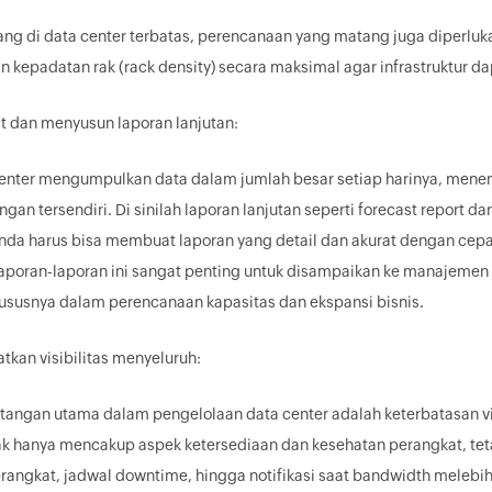
ng di data center terbatas, perencanaan yang matang juga diperl
n kepadatan rak (rack density) secara maksimal agar infrastruktur dap
 dan menyusun laporan lanjutan:
enter mengumpulkan data dalam jumlah besar setiap harinya, menem
gan tersendiri. Di sinilah laporan lanjutan seperti forecast report dan
nda harus bisa membuat laporan yang detail dan akurat dengan cepat,
aporan-laporan ini sangat penting untuk disampaikan ke manajeme
ususnya dalam perencanaan kapasitas dan ekspansi bisnis.
kan visibilitas menyeluruh:
ntangan utama dalam pengelolaan data center adalah keterbatasan visi
idak hanya mencakup aspek ketersediaan dan kesehatan perangkat, tet
erangkat, jadwal downtime, hingga notifikasi saat bandwidth melebi