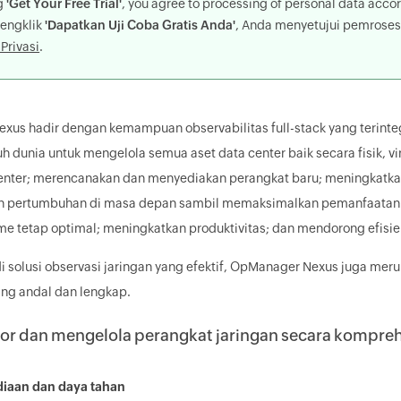
ng
'Get Your Free Trial'
, you agree to processing of personal data acco
engklik
'Dapatkan Uji Coba Gratis Anda'
, Anda menyetujui pemroses
Privasi
.
xus hadir dengan kemampuan observabilitas full-stack yang terint
uh dunia untuk mengelola semua aset data center baik secara fisik, v
enter; merencanakan dan menyediakan perangkat baru; meningkatkan 
 pertumbuhan di masa depan sambil memaksimalkan pemanfaatan 
e tetap optimal; meningkatkan produktivitas; dan mendorong efisien
i solusi observasi jaringan yang efektif, OpManager Nexus juga mer
ang andal dan lengkap.
or dan mengelola perangkat jaringan secara kompreh
diaan dan daya tahan