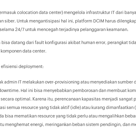
ermasuk colocation data center) mengelola infrastruktur IT dari bany
an siber. Untuk mengantisipasi hal ini, platform DCIM harus dileng
f selama 24/7 untuk mencegah terjadinya pelanggaran keamanan.
bisa datang dari fault konfigurasi akibat human error, perangkat tid
e komponen data center.
efisiensi deployment:
yak admin IT melakukan over-provisioning atau menyediakan sumber 
downtime. Hal ini bisa menyebabkan pemborosan dan membuat kompo
secara optimal. Karena itu, perencanaan kapasitas menjadi sangat 
asi semua resource yang tidak aktif (idle) atau kurang dimanfaatkan 
da bisa mematikan resource yang tidak perlu atau mengalihkan beban 
u menghemat energi, meringankan beban sistem pendingin, dan me