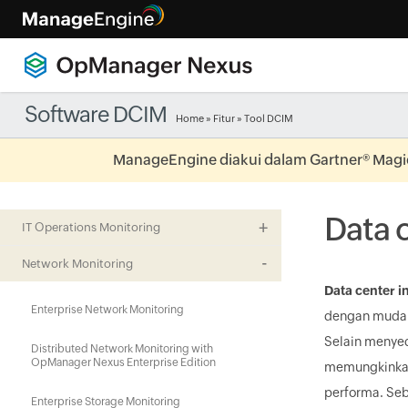
Software DCIM
Home
»
Fitur
» Tool DCIM
ManageEngine diakui dalam Gartner® Magi
Data 
IT Operations Monitoring
Network Monitoring
Data center 
Enterprise Network Monitoring
dengan mudah 
Selain menyed
Distributed Network Monitoring with
OpManager Nexus Enterprise Edition
memungkinkan
performa. Se
Enterprise Storage Monitoring