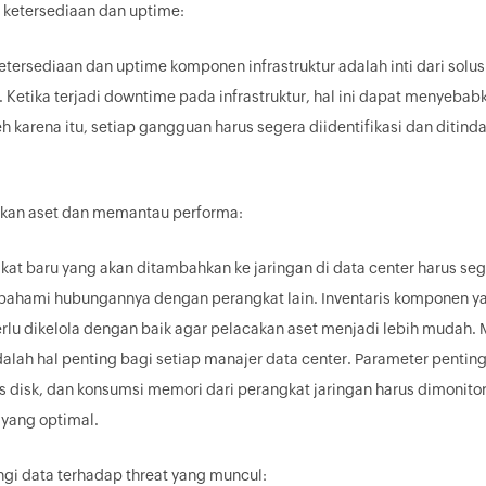
ketersediaan dan uptime:
tersediaan dan uptime komponen infrastruktur adalah inti dari solus
Ketika terjadi downtime pada infrastruktur, hal ini dapat menyeba
eh karena itu, setiap gangguan harus segera diidentifikasi dan ditin
.
an aset dan memantau performa:
kat baru yang akan ditambahkan ke jaringan di data center harus seg
ipahami hubungannya dengan perangkat lain. Inventaris komponen yan
erlu dikelola dengan baik agar pelacakan aset menjadi lebih muda
dalah hal penting bagi setiap manajer data center. Parameter penting
s disk, dan konsumsi memori dari perangkat jaringan harus dimonit
yang optimal.
gi data terhadap threat yang muncul: