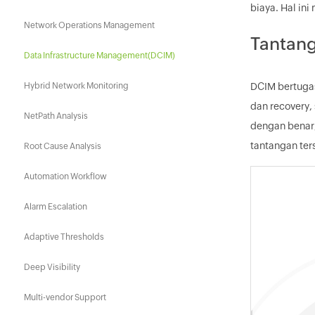
biaya. Hal in
Network Operations Management
Tantang
Data Infrastructure Management(DCIM)
Hybrid Network Monitoring
DCIM bertuga
dan recovery,
NetPath Analysis
dengan benar,
tantangan ter
Root Cause Analysis
Automation Workflow
Alarm Escalation
Adaptive Thresholds
Deep Visibility
Multi-vendor Support