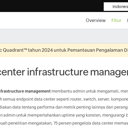
Indones
Overview
Fitur
c Quadrant™ tahun 2024 untuk Pemantauan Pengalaman Dig
center infrastructure manag
infrastructure management
membantu admin untuk mengamati, men
semua endpoint data center seperti router, switch, server, kompone
iakan data tentang performa dan metrik penting lainnya dari perang
 admin untuk mempertahankan uptime yang konstan, mengurangi b
buah penelitian mengatakan, 75 persen pengelola data center mem