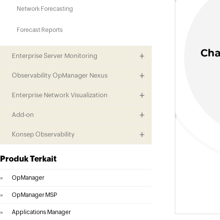
Network Forecasting
Forecast Reports
Enterprise Server Monitoring
Observability OpManager Nexus
Enterprise Network Visualization
Add-on
Konsep Observability
Produk Terkait
»
OpManager
»
OpManager MSP
»
Applications Manager