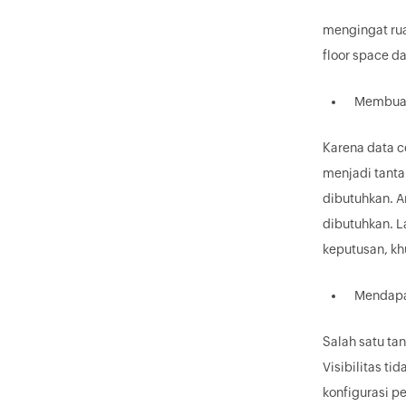
mengingat rua
floor space da
Membuat
Karena data c
menjadi tantan
dibutuhkan. A
dibutuhkan. L
keputusan, kh
Mendapat
Salah satu ta
Visibilitas t
konfigurasi p