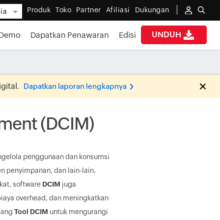
Produk
Toko
Partner
Afiliasi
Dukungan
ia
UNDUH
Demo
Dapatkan Penawaran
Edisi
ital.
Dapatkan laporan lengkapnya
ement (DCIM)
gelola penggunaan dan konsumsi
n penyimpanan, dan lain-lain.
kat, software
DCIM
juga
iaya overhead, dan meningkatkan
asang
Tool DCIM
untuk mengurangi