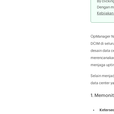
By clicki
Dengan m
Kebijakan 
OpManager Ne
DCIM di selur
desain data c
merencanakan
menjaga uptim
Selain menjad
data center y
1. Memonit
Keterse