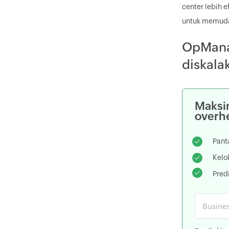
center lebih 
untuk memuda
OpMana
diskala
Maksim
overh
Pant
Kelo
Pred