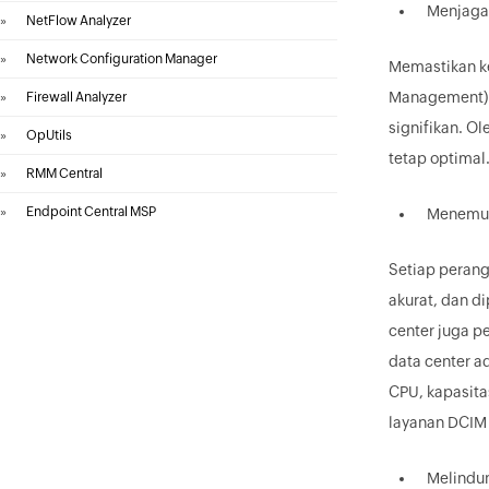
Menjaga 
»
NetFlow Analyzer
»
Network Configuration Manager
Memastikan ke
Management). 
»
Firewall Analyzer
signifikan. Ol
»
OpUtils
tetap optimal
»
RMM Central
»
Endpoint Central MSP
Menemuk
Setiap perang
akurat, dan d
center juga p
data center a
CPU, kapasita
layanan DCIM 
Melindun