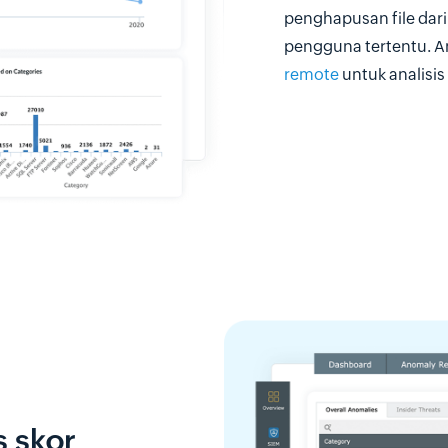
penghapusan file dar
pengguna tertentu. A
remote
untuk analisis
s skor