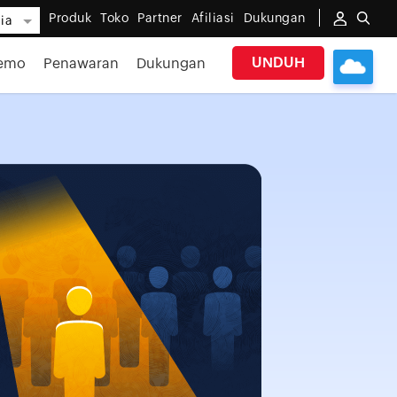
Produk
Toko
Partner
Afiliasi
Dukungan
ia
UNDUH
emo
Penawaran
Dukungan