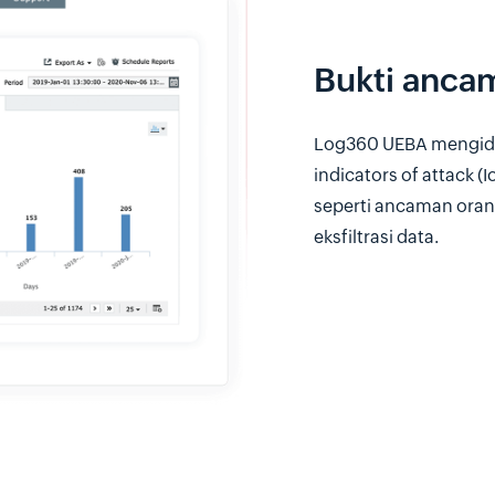
Bukti anca
Log360 UEBA mengiden
indicators of attack
seperti ancaman oran
eksfiltrasi data.