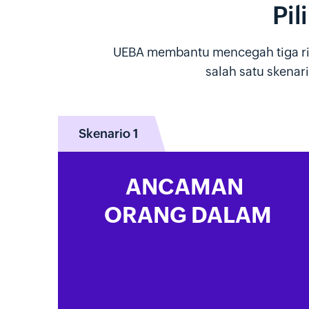
Pil
UEBA membantu mencegah tiga ris
salah satu skenar
Skenario 1
ANCAMAN
Seorang engineer
berusaha mensabotase
ORANG DALAM
perusahaannya.
Steve, seorang engineer, diberi tahu
bahwa kontraknya tidak akan
diperpanjang.