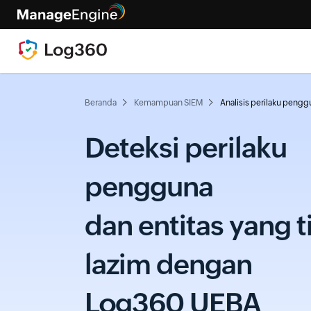
Beranda
Kemampuan SIEM
Analisis perilaku pengg
Deteksi perilaku
pengguna
dan entitas yang t
lazim dengan
Log360 UEBA