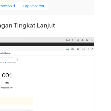
threshold
Laporan tren
gan Tingkat Lanjut