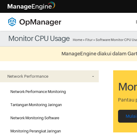
Monitor CPU Usage
Home
»
Fitur
» Software Monitor CPU Us
ManageEngine diakui dalam Gartn
Network Performance
Mon
Network Performance Monitoring
Pantau 
Tantangan Monitoring Jaringan
Mulai
Network Monitoring Software
Monitoring Perangkat Jaringan