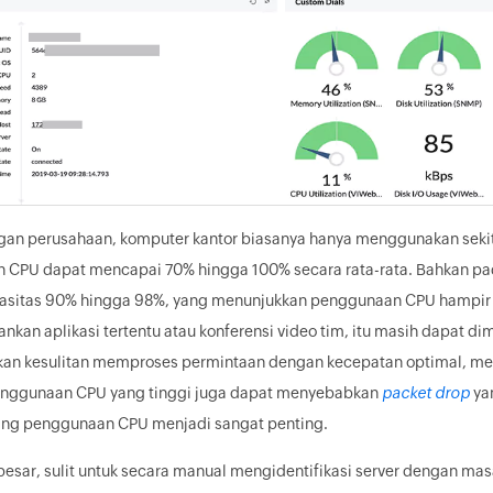
gan perusahaan, komputer kantor biasanya hanya menggunakan sekita
CPU dapat mencapai 70% hingga 100% secara rata-rata. Bahkan pada
sitas 90% hingga 98%, yang menunjukkan penggunaan CPU hampir penu
ankan aplikasi tertentu atau konferensi video tim, itu masih dapat 
kan kesulitan memproses permintaan dengan kecepatan optimal, m
penggunaan CPU yang tinggi juga dapat menyebabkan
packet drop
yan
ring penggunaan CPU menjadi sangat penting.
 besar, sulit untuk secara manual mengidentifikasi server dengan ma