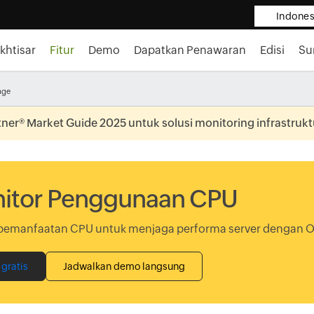
Indones
Ikhtisar
Fitur
Demo
Dapatkan Penawaran
Edisi
Su
age
er® Market Guide 2025 untuk solusi monitoring infrastrukt
itor Penggunaan CPU
pemanfaatan CPU untuk menjaga performa server dengan 
 gratis
Jadwalkan demo langsung