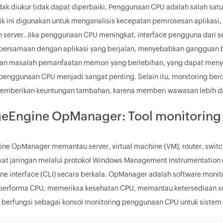
dak diukur tidak dapat diperbaiki. Penggunaan CPU adalah salah sat
rik ini digunakan untuk menganalisis kecepatan pemrosesan aplikasi
n server. Jika penggunaan CPU meningkat, interface pengguna dari 
bersamaan dengan aplikasi yang berjalan, menyebabkan gangguan b
 masalah pemanfaatan memori yang berlebihan, yang dapat menyeba
penggunaan CPU menjadi sangat penting. Selain itu, monitoring ber
emberikan keuntungan tambahan, karena memberi wawasan lebih d
eEngine OpManager: Tool monitoring
e OpManager memantau server, virtual machine (VM), router, switch, f
at jaringan melalui protokol Windows Management Instrumentation
ne interface (CLI) secara berkala. OpManager adalah software mo
erforma CPU, memeriksa kesehatan CPU, memantau ketersediaan su
erfungsi sebagai konsol monitoring penggunaan CPU untuk sistem 