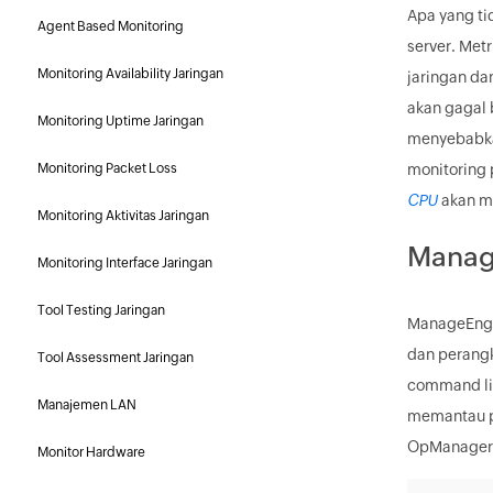
Apa yang ti
Agent Based Monitoring
server. Met
Monitoring Availability Jaringan
jaringan da
akan gagal 
Monitoring Uptime Jaringan
menyebabkan
Monitoring Packet Loss
monitoring 
CPU
akan m
Monitoring Aktivitas Jaringan
Manag
Monitoring Interface Jaringan
Tool Testing Jaringan
ManageEngin
dan perangk
Tool Assessment Jaringan
command li
Manajemen LAN
memantau p
OpManager b
Monitor Hardware