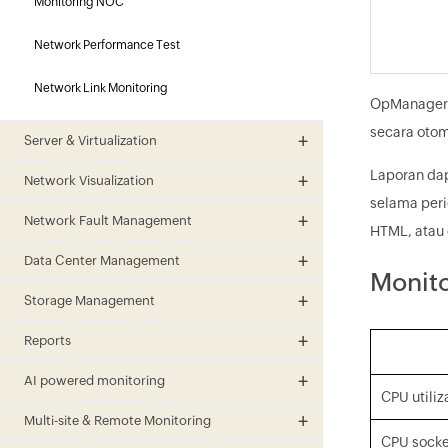
Monitoring NOC
Network Performance Test
Network Link Monitoring
OpManager 
secara otom
Server & Virtualization
Laporan dap
Network Visualization
selama peri
Network Fault Management
HTML, atau 
Data Center Management
Monit
Storage Management
Reports
AI powered monitoring
CPU utiliz
Multi-site & Remote Monitoring
CPU socke