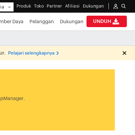
Produk
Toko
Partner
Afiliasi
Dukungan
ia
UNDUH
mber Daya
Pelanggan
Dukungan
ur.
Pelajari selengkapnya
OpManager.