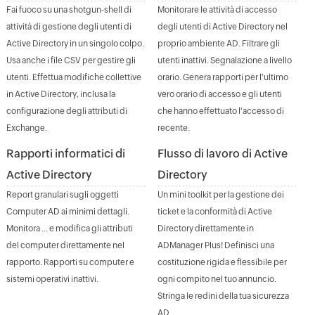
Fai fuoco su una shotgun-shell di
Monitorare le attività di accesso
attività di gestione degli utenti di
degli utenti di Active Directory nel
Active Directory in un singolo colpo.
proprio ambiente AD. Filtrare gli
Usa anche i file CSV per gestire gli
utenti inattivi. Segnalazione a livello
utenti. Effettua modifiche collettive
orario. Genera rapporti per l'ultimo
in Active Directory, inclusa la
vero orario di accesso e gli utenti
configurazione degli attributi di
che hanno effettuato l'accesso di
Exchange.
recente.
Rapporti informatici di
Flusso di lavoro di Active
Active Directory
Directory
Report granulari sugli oggetti
Un mini toolkit per la gestione dei
Computer AD ai minimi dettagli.
ticket e la conformità di Active
Monitora ... e modifica gli attributi
Directory direttamente in
del computer direttamente nel
ADManager Plus! Definisci una
rapporto. Rapporti su computer e
costituzione rigida e flessibile per
sistemi operativi inattivi.
ogni compito nel tuo annuncio.
Stringa le redini della tua sicurezza
AD.