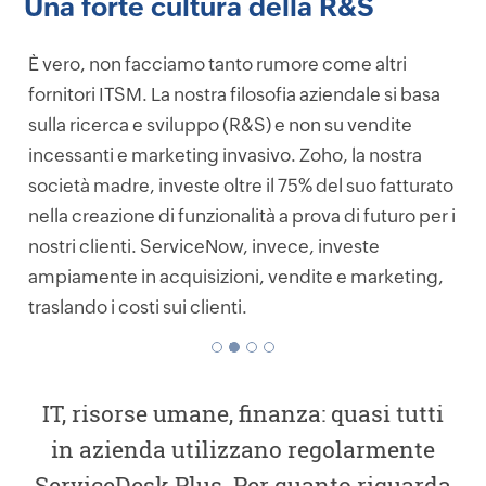
Una forte cultura della R&S
S
È vero, non facciamo tanto rumore come altri
La
fornitori ITSM. La nostra filosofia aziendale si basa
sa
sulla ricerca e sviluppo (R&S) e non su vendite
pe
.
incessanti e marketing invasivo. Zoho, la nostra
Da
società madre, investe oltre il 75% del suo fatturato
de
us
nella creazione di funzionalità a prova di futuro per i
as
nostri clienti. ServiceNow, invece, investe
af
ampiamente in acquisizioni, vendite e marketing,
im
traslando i costi sui clienti.
su
mi
ni
ra
co
IT, risorse umane, finanza: quasi tutti
in azienda utilizzano regolarmente
ServiceDesk Plus. Per quanto riguarda