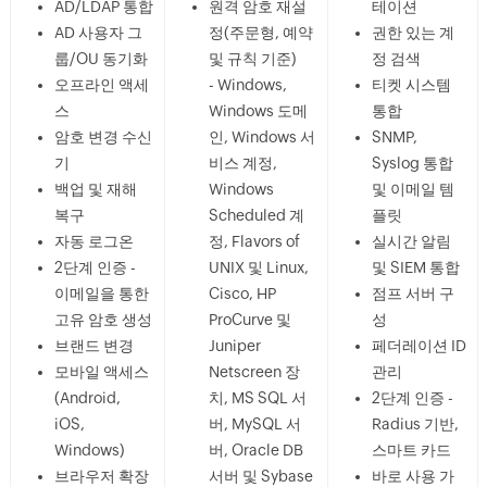
AD/LDAP 통합
원격 암호 재설
테이션
AD 사용자 그
정(주문형, 예약
권한 있는 계
룹/OU 동기화
및 규칙 기준)
정 검색
오프라인 액세
- Windows,
티켓 시스템
스
Windows 도메
통합
암호 변경 수신
인, Windows 서
SNMP,
기
비스 계정,
Syslog 통합
백업 및 재해
Windows
및 이메일 템
복구
Scheduled 계
플릿
자동 로그온
정, Flavors of
실시간 알림
2단계 인증 -
UNIX 및 Linux,
및 SIEM 통합
이메일을 통한
Cisco, HP
점프 서버 구
고유 암호 생성
ProCurve 및
성
브랜드 변경
Juniper
페더레이션 ID
모바일 액세스
Netscreen 장
관리
(Android,
치, MS SQL 서
2단계 인증 -
iOS,
버, MySQL 서
Radius 기반,
Windows)
버, Oracle DB
스마트 카드
브라우저 확장
서버 및 Sybase
바로 사용 가