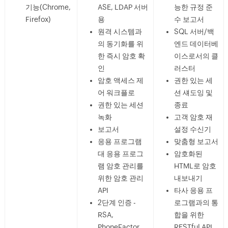
기능(Chrome,
ASE, LDAP 서버
능한 규정 준
Firefox)
용
수 보고서
원격 시스템과
SQL 서버/백
의 동기화를 위
엔드 데이터베
한 즉시 암호 확
이스로서의 클
인
러스터
암호 액세스 제
권한 있는 세
어 워크플로
션 섀도잉 및
권한 있는 세션
종료
녹화
고객 암호 재
보고서
설정 수신기
응용 프로그램
맞춤형 보고서
대 응용 프로그
암호화된
램 암호 관리를
HTML로 암호
위한 암호 관리
내보내기
API
타사 응용 프
2단계 인증 -
로그램과의 통
RSA,
합을 위한
PhoneFactor,
RESTful API