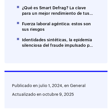
resolución en el primer contacto
¿Qué es Smart Defrag? La clave
(FCR)?
para un mejor rendimiento de tus
equipos
Fuerza laboral agéntica: estos son
sus riesgos
Identidades sintéticas, la epidemia
silenciosa del fraude impulsado por
IA
Publicado en
julio 1, 2024,
en
General
Actualizado en
octubre 9, 2025