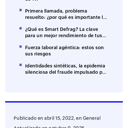
Primera llamada, problema
resuelto: ¿por qué es importante la
resolución en el primer contacto
¿Qué es Smart Defrag? La clave
(FCR)?
para un mejor rendimiento de tus
equipos
Fuerza laboral agéntica: estos son
sus riesgos
Identidades sintéticas, la epidemia
silenciosa del fraude impulsado por
IA
Publicado en
abril 15, 2022,
en
General