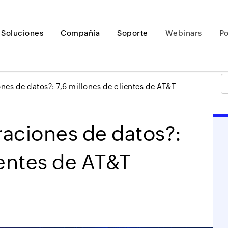
Soluciones
Compañía
Soporte
Webinars
P
ones de datos?: 7,6 millones de clientes de AT&T
traciones de datos?:
Loading ...
ientes de AT&T