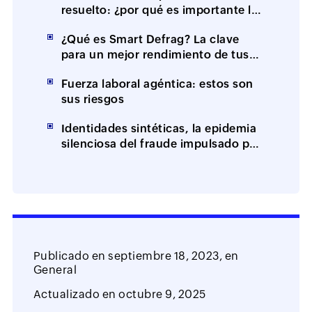
resuelto: ¿por qué es importante la
resolución en el primer contacto
¿Qué es Smart Defrag? La clave
(FCR)?
para un mejor rendimiento de tus
equipos
Fuerza laboral agéntica: estos son
sus riesgos
Identidades sintéticas, la epidemia
silenciosa del fraude impulsado por
IA
Publicado en
septiembre 18, 2023,
en
General
Actualizado en
octubre 9, 2025